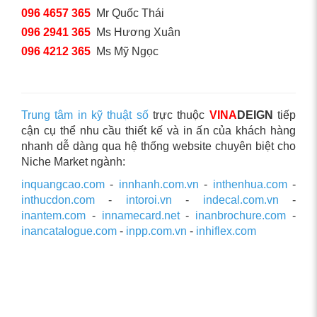
096 4657 365
Mr Quốc Thái
096 2941 365
Ms Hương Xuân
096 4212 365
Ms Mỹ Ngọc
Trung tâm in kỹ thuật số
trực thuộc
VINA
DEIGN
tiếp
cận cụ thể nhu cầu thiết kế và in ấn của khách hàng
nhanh dễ dàng qua hệ thống website chuyên biệt cho
Niche Market ngành:
inquangcao.com
-
innhanh.com.vn
-
inthenhua.com
-
inthucdon.com
-
intoroi.vn
-
indecal.com.vn
-
inantem.com
-
innamecard.net
-
inanbrochure.com
-
inancatalogue.com
-
inpp.com.vn
-
inhiflex.com