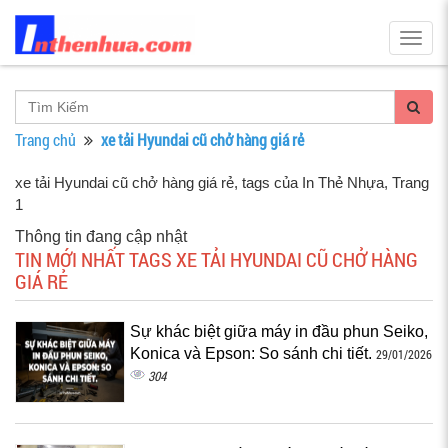
Togg
navig
Trang chủ
xe tải Hyundai cũ chở hàng giá rẻ
xe tải Hyundai cũ chở hàng giá rẻ, tags của In Thẻ Nhựa
, Trang
1
Thông tin đang cập nhật
TIN MỚI NHẤT TAGS XE TẢI HYUNDAI CŨ CHỞ HÀNG
GIÁ RẺ
Sự khác biệt giữa máy in đầu phun Seiko,
Konica và Epson: So sánh chi tiết.
29/01/2026
304