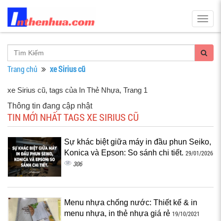
Togg
navig
Trang chủ
xe Sirius cũ
xe Sirius cũ, tags của In Thẻ Nhựa
, Trang 1
Thông tin đang cập nhật
TIN MỚI NHẤT TAGS XE SIRIUS CŨ
Sự khác biệt giữa máy in đầu phun Seiko,
Konica và Epson: So sánh chi tiết.
29/01/2026
306
Menu nhựa chống nước: Thiết kế & in
menu nhựa, in thẻ nhựa giá rẻ
19/10/2021