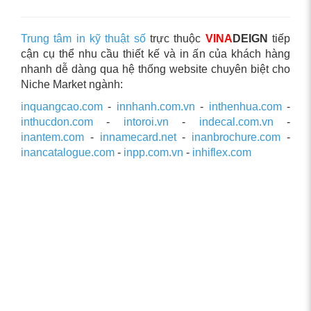
Trung tâm in kỹ thuật số
trực thuộc
VINA
DEIGN
tiếp
cận cụ thể nhu cầu thiết kế và in ấn của khách hàng
nhanh dễ dàng qua hệ thống website chuyên biệt cho
Niche Market ngành:
inquangcao.com
-
innhanh.com.vn
-
inthenhua.com
-
inthucdon.com
-
intoroi.vn
-
indecal.com.vn
-
inantem.com
-
innamecard.net
-
inanbrochure.com
-
inancatalogue.com
-
inpp.com.vn
-
inhiflex.com