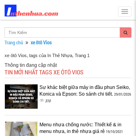
Togg
navig
Trang chủ
xe ôtô Vios
xe ôtô Vios, tags của In Thẻ Nhựa
, Trang 1
Thông tin đang cập nhật
TIN MỚI NHẤT TAGS XE ÔTÔ VIOS
Sự khác biệt giữa máy in đầu phun Seiko,
Konica và Epson: So sánh chi tiết.
29/01/2026
310
Menu nhựa chống nước: Thiết kế & in
menu nhựa, in thẻ nhựa giá rẻ
19/10/2021