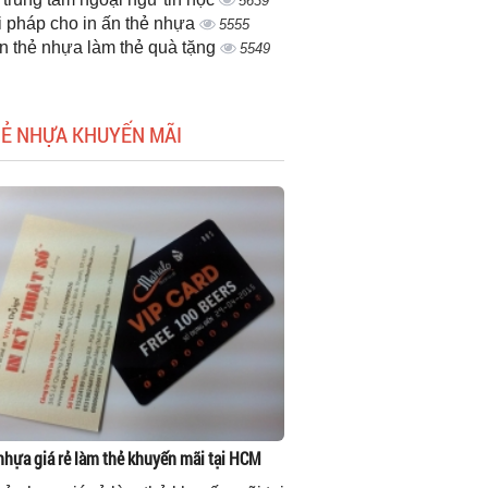
5639
i pháp cho in ấn thẻ nhựa
5555
ấn thẻ nhựa làm thẻ quà tặng
5549
HẺ NHỰA KHUYẾN MÃI
 nhựa giá rẻ làm thẻ khuyến mãi tại HCM