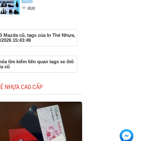
buồm
9535
ô Mazda cũ, tags của In Thẻ Nhựa,
/2026 15:43:49
óa tìm kiếm liên quan tags xe ôtô
a cũ
HẺ NHỰA CAO CẤP