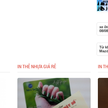
xe ôt
08/08
Từ kh
Mazd
IN THẺ NHỰA GIÁ RẺ
IN T