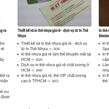
g ra
Thiết kế và in thẻ nhựa giá rẻ - dịch vụ từ In Thẻ
In thẻ 
Nhựa
Memb
iêm
Thiết kế và in thẻ nhựa giá rẻ - dịch vụ
In 
 rẻ
từ In Thẻ Nhựa
Spa
3836
In thẻ nhựa giá rẻ làm thẻ khuyến mãi tại
In 
lấy
HCM
cấ
4026
Dịch vụ in thẻ nhựa giá rẻ chất lượng ở
Làm
HCM
nhự
3990
thẻ ra
In thẻ nhựa giá rẻ, thẻ VIP chất lượng
In 
 nhân
cao ở TPHCM
thẻ
3653
thẻ ưu
g Định