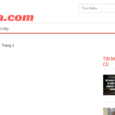
a đẹp
, Trang 1
TIN M
CŨ