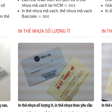
 số
nhựa mã vạch tại HCM
Giả
3915
In thẻ nhựa mã vạch, thẻ nhựa mã vạch
In 
n thẻ
Barcode
3591
IN THẺ NHỰA SỐ LƯỢNG ÍT
IN T
g cao,
In thẻ nhựa số lượng ít, in thẻ nhựa theo yêu cầu
In thẻ