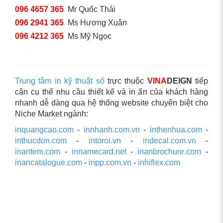
096 4657 365
Mr Quốc Thái
096 2941 365
Ms Hương Xuân
096 4212 365
Ms Mỹ Ngọc
Trung tâm in kỹ thuật số
trực thuộc
VINA
DEIGN
tiếp
cận cụ thể nhu cầu thiết kế và in ấn của khách hàng
nhanh dễ dàng qua hệ thống website chuyên biệt cho
Niche Market ngành:
inquangcao.com
-
innhanh.com.vn
-
inthenhua.com
-
inthucdon.com
-
intoroi.vn
-
indecal.com.vn
-
inantem.com
-
innamecard.net
-
inanbrochure.com
-
inancatalogue.com
-
inpp.com.vn
-
inhiflex.com