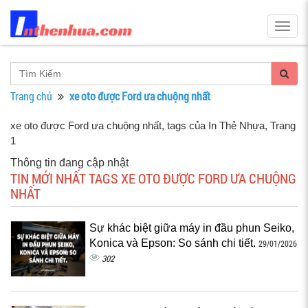
Togg
navig
Trang chủ
xe oto được Ford ưa chuộng nhất
xe oto được Ford ưa chuộng nhất, tags của In Thẻ Nhựa
, Trang
1
Thông tin đang cập nhật
TIN MỚI NHẤT TAGS XE OTO ĐƯỢC FORD ƯA CHUỘNG
NHẤT
Sự khác biệt giữa máy in đầu phun Seiko,
Konica và Epson: So sánh chi tiết.
29/01/2026
302