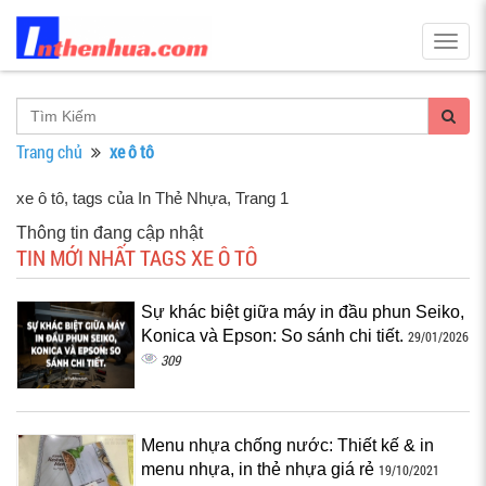
Togg
navig
Trang chủ
xe ô tô
xe ô tô, tags của In Thẻ Nhựa
, Trang 1
Thông tin đang cập nhật
TIN MỚI NHẤT TAGS XE Ô TÔ
Sự khác biệt giữa máy in đầu phun Seiko,
Konica và Epson: So sánh chi tiết.
29/01/2026
309
Menu nhựa chống nước: Thiết kế & in
menu nhựa, in thẻ nhựa giá rẻ
19/10/2021