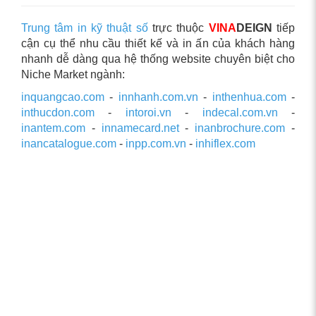
Trung tâm in kỹ thuật số
trực thuộc
VINA
DEIGN
tiếp
cận cụ thể nhu cầu thiết kế và in ấn của khách hàng
nhanh dễ dàng qua hệ thống website chuyên biệt cho
Niche Market ngành:
inquangcao.com
-
innhanh.com.vn
-
inthenhua.com
-
inthucdon.com
-
intoroi.vn
-
indecal.com.vn
-
inantem.com
-
innamecard.net
-
inanbrochure.com
-
inancatalogue.com
-
inpp.com.vn
-
inhiflex.com