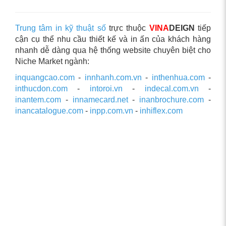
Trung tâm in kỹ thuật số
trực thuộc
VINA
DEIGN
tiếp
cận cụ thể nhu cầu thiết kế và in ấn của khách hàng
nhanh dễ dàng qua hệ thống website chuyên biệt cho
Niche Market ngành:
inquangcao.com
-
innhanh.com.vn
-
inthenhua.com
-
inthucdon.com
-
intoroi.vn
-
indecal.com.vn
-
inantem.com
-
innamecard.net
-
inanbrochure.com
-
inancatalogue.com
-
inpp.com.vn
-
inhiflex.com