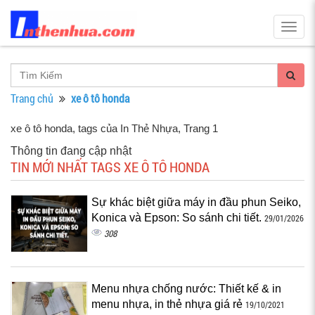
Togg
navig
Trang chủ
xe ô tô honda
xe ô tô honda, tags của In Thẻ Nhựa
, Trang 1
Thông tin đang cập nhật
TIN MỚI NHẤT TAGS XE Ô TÔ HONDA
Sự khác biệt giữa máy in đầu phun Seiko,
Konica và Epson: So sánh chi tiết.
29/01/2026
308
Menu nhựa chống nước: Thiết kế & in
menu nhựa, in thẻ nhựa giá rẻ
19/10/2021