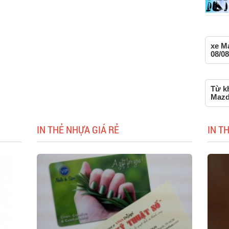
xe M
08/08
Từ kh
Mazd
IN THẺ NHỰA GIÁ RẺ
IN T