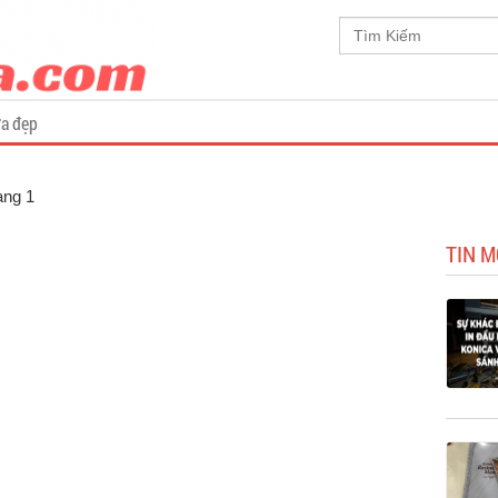
a đẹp
ang 1
TIN M