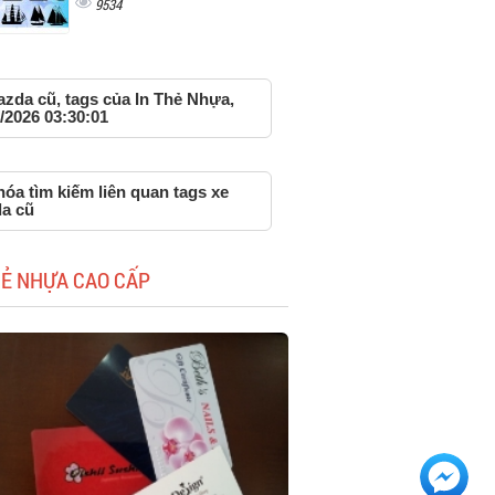
9534
azda cũ, tags của In Thẻ Nhựa,
/2026 03:30:01
óa tìm kiếm liên quan tags xe
a cũ
HẺ NHỰA CAO CẤP