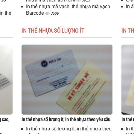
3915
In thẻ nhựa mã vạch, thẻ nhựa mã vạch
In 
n thẻ
Barcode
3589
IN THẺ NHỰA SỐ LƯỢNG ÍT
IN T
g cao,
In thẻ nhựa số lượng ít, in thẻ nhựa theo yêu cầu
In thẻ
In thẻ nhựa số lượng ít, in thẻ nhựa theo
In 