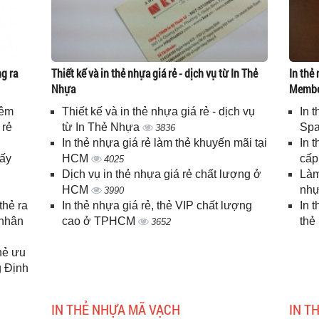
g ra
Thiết kế và in thẻ nhựa giá rẻ - dịch vụ từ In Thẻ
In thẻ 
Nhựa
Memb
iêm
Thiết kế và in thẻ nhựa giá rẻ - dịch vụ
In 
 rẻ
từ In Thẻ Nhựa
Spa
3836
In thẻ nhựa giá rẻ làm thẻ khuyến mãi tại
In 
lấy
HCM
cấ
4025
Dịch vụ in thẻ nhựa giá rẻ chất lượng ở
Làm
HCM
nhự
3990
thẻ ra
In thẻ nhựa giá rẻ, thẻ VIP chất lượng
In 
 nhân
cao ở TPHCM
thẻ
3652
thẻ ưu
g Định
IN THẺ NHỰA MÃ VẠCH
IN T