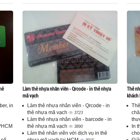
hẻ
Làm thẻ nhựa nhân viên - Qrcode - in thẻ nhựa
Thẻ nh
mã vạch
khách 
er, in
Làm thẻ nhựa nhân viên - Qrcode - in
Thẻ
n
thẻ nhựa mã vạch
chă
3723
Làm thẻ nhựa nhân viên - barcode - in
thư
 TPHCM
thẻ nhựa mã vạch
In 
3890
Làm thẻ nhân viên với dịch vụ in thẻ
cho
 số
nhựa mã vạch tại HCM
Giả