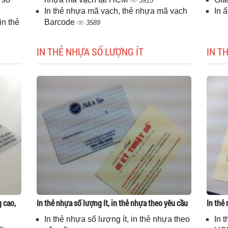
3915
In thẻ nhựa mã vạch, thẻ nhựa mã vạch
In 
n thẻ
Barcode
3589
IN THẺ NHỰA SỐ LƯỢNG ÍT
IN T
g cao,
In thẻ nhựa số lượng ít, in thẻ nhựa theo yêu cầu
In thẻ
In thẻ nhựa số lượng ít, in thẻ nhựa theo
In 