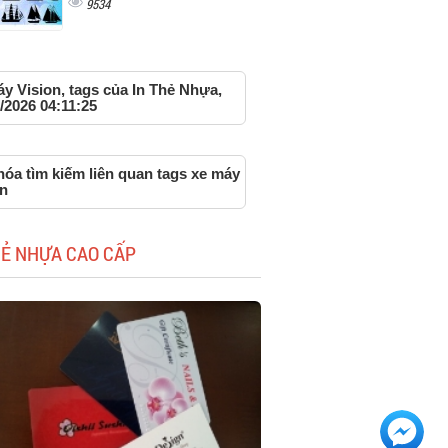
9534
y Vision, tags của In Thẻ Nhựa,
/2026 04:11:25
óa tìm kiếm liên quan tags xe máy
on
HẺ NHỰA CAO CẤP