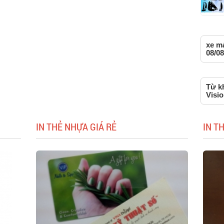
xe má
08/08
Từ kh
Visi
IN THẺ NHỰA GIÁ RẺ
IN T