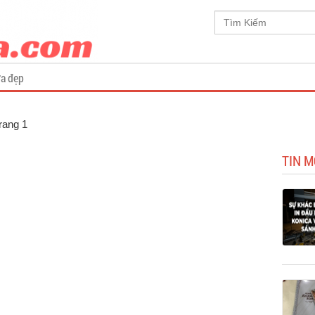
a đẹp
Trang 1
TIN M