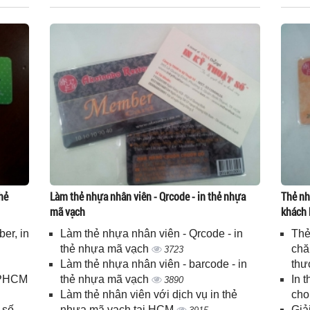
hẻ
Làm thẻ nhựa nhân viên - Qrcode - in thẻ nhựa
Thẻ nh
mã vạch
khách 
er, in
Làm thẻ nhựa nhân viên - Qrcode - in
Thẻ
n
thẻ nhựa mã vạch
chă
3723
Làm thẻ nhựa nhân viên - barcode - in
thư
 TPHCM
thẻ nhựa mã vạch
In 
3890
Làm thẻ nhân viên với dịch vụ in thẻ
cho
 số
nhựa mã vạch tại HCM
Giả