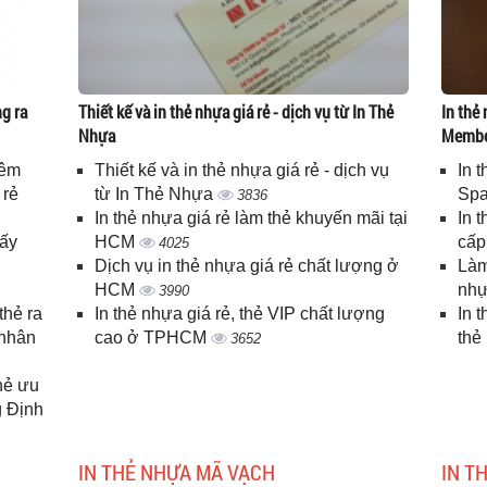
g ra
Thiết kế và in thẻ nhựa giá rẻ - dịch vụ từ In Thẻ
In thẻ 
Nhựa
Memb
iêm
Thiết kế và in thẻ nhựa giá rẻ - dịch vụ
In 
 rẻ
từ In Thẻ Nhựa
Spa
3836
In thẻ nhựa giá rẻ làm thẻ khuyến mãi tại
In 
lấy
HCM
cấ
4025
Dịch vụ in thẻ nhựa giá rẻ chất lượng ở
Làm
HCM
nhự
3990
thẻ ra
In thẻ nhựa giá rẻ, thẻ VIP chất lượng
In 
 nhân
cao ở TPHCM
thẻ
3652
thẻ ưu
g Định
IN THẺ NHỰA MÃ VẠCH
IN T