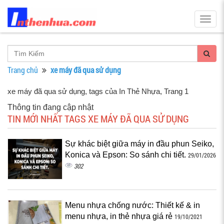
Togg
navig
Trang chủ
xe máy đã qua sử dụng
xe máy đã qua sử dụng, tags của In Thẻ Nhựa
, Trang 1
Thông tin đang cập nhật
TIN MỚI NHẤT TAGS XE MÁY ĐÃ QUA SỬ DỤNG
Sự khác biệt giữa máy in đầu phun Seiko,
Konica và Epson: So sánh chi tiết.
29/01/2026
302
Menu nhựa chống nước: Thiết kế & in
menu nhựa, in thẻ nhựa giá rẻ
19/10/2021