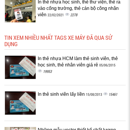
In thẻ nhựa học sinh, thẻ thư viện, thẻ ra
vào cổng trường, thẻ cán bộ công nhân
viên
2278
22/02/2021
TIN XEM NHIỀU NHẤT TAGS XE MÁY ĐÃ QUA SỬ
DỤNG
In thẻ nhựa HCM làm thẻ sinh viên, thẻ
học sinh, thẻ nhân viên giá rẻ
05/06/2015
19953
In thẻ sinh viên lấy liền
15461
15/08/2013
Những mẫu vector thiết kế chất lượng