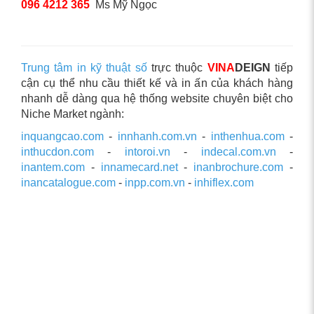
096 4212 365
Ms Mỹ Ngọc
Trung tâm in kỹ thuật số
trực thuộc
VINA
DEIGN
tiếp
cận cụ thể nhu cầu thiết kế và in ấn của khách hàng
nhanh dễ dàng qua hệ thống website chuyên biệt cho
Niche Market ngành:
inquangcao.com
-
innhanh.com.vn
-
inthenhua.com
-
inthucdon.com
-
intoroi.vn
-
indecal.com.vn
-
inantem.com
-
innamecard.net
-
inanbrochure.com
-
inancatalogue.com
-
inpp.com.vn
-
inhiflex.com