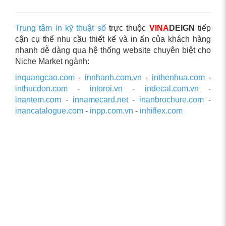
Trung tâm in kỹ thuật số
trực thuộc
VINA
DEIGN
tiếp
cận cụ thể nhu cầu thiết kế và in ấn của khách hàng
nhanh dễ dàng qua hệ thống website chuyên biệt cho
Niche Market ngành:
inquangcao.com
-
innhanh.com.vn
-
inthenhua.com
-
inthucdon.com
-
intoroi.vn
-
indecal.com.vn
-
inantem.com
-
innamecard.net
-
inanbrochure.com
-
inancatalogue.com
-
inpp.com.vn
-
inhiflex.com