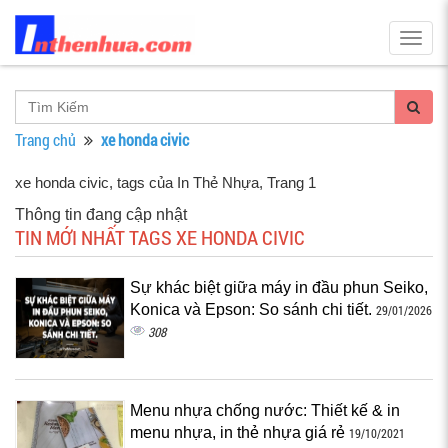
Togg
navig
Trang chủ
xe honda civic
xe honda civic, tags của In Thẻ Nhựa
, Trang 1
Thông tin đang cập nhật
TIN MỚI NHẤT TAGS XE HONDA CIVIC
Sự khác biệt giữa máy in đầu phun Seiko,
Konica và Epson: So sánh chi tiết.
29/01/2026
308
Menu nhựa chống nước: Thiết kế & in
menu nhựa, in thẻ nhựa giá rẻ
19/10/2021