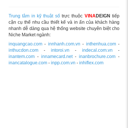
Trung tâm in kỹ thuật số
trực thuộc
VINA
DEIGN
tiếp
cận cụ thể nhu cầu thiết kế và in ấn của khách hàng
nhanh dễ dàng qua hệ thống website chuyên biệt cho
Niche Market ngành:
inquangcao.com
-
innhanh.com.vn
-
inthenhua.com
-
inthucdon.com
-
intoroi.vn
-
indecal.com.vn
-
inantem.com
-
innamecard.net
-
inanbrochure.com
-
inancatalogue.com
-
inpp.com.vn
-
inhiflex.com