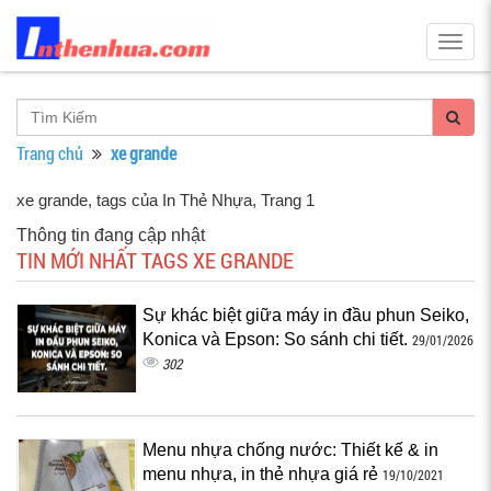
Togg
navig
Trang chủ
xe grande
xe grande, tags của In Thẻ Nhựa
, Trang 1
Thông tin đang cập nhật
TIN MỚI NHẤT TAGS XE GRANDE
Sự khác biệt giữa máy in đầu phun Seiko,
Konica và Epson: So sánh chi tiết.
29/01/2026
302
Menu nhựa chống nước: Thiết kế & in
menu nhựa, in thẻ nhựa giá rẻ
19/10/2021