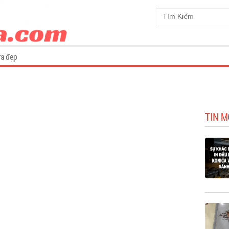
a đẹp
TIN M