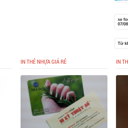
xe fo
07/08
Từ kh
IN THẺ NHỰA GIÁ RẺ
IN T