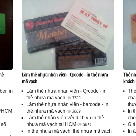
hẻ
Làm thẻ nhựa nhân viên - Qrcode - in thẻ nhựa
Thẻ nh
mã vạch
khách 
er, in
Làm thẻ nhựa nhân viên - Qrcode - in
Thẻ
n
thẻ nhựa mã vạch
chă
3722
Làm thẻ nhựa nhân viên - barcode - in
thư
 TPHCM
thẻ nhựa mã vạch
In 
3889
Làm thẻ nhân viên với dịch vụ in thẻ
cho
 số
nhựa mã vạch tại HCM
Giả
3914
In thẻ nhựa mã vạch, thẻ nhựa mã vạch
In 