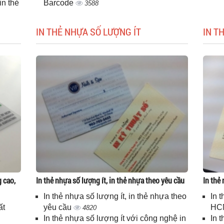
n thẻ
Barcode
3588
IN THẺ NHỰA SỐ LƯỢNG ÍT
IN T
g cao,
In thẻ nhựa số lượng ít, in thẻ nhựa theo yêu cầu
In thẻ
In thẻ nhựa số lượng ít, in thẻ nhựa theo
In 
ất
yêu cầu
HC
4820
In thẻ nhựa số lượng ít với công nghệ in
In 