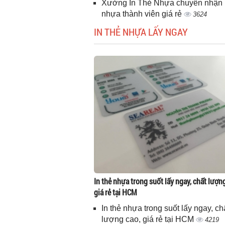
Xưởng In Thẻ Nhựa chuyên nhận i
nhựa thành viên giá rẻ
3624
IN THẺ NHỰA LẤY NGAY
In thẻ nhựa trong suốt lấy ngay, chất lượn
giá rẻ tại HCM
In thẻ nhựa trong suốt lấy ngay, ch
lượng cao, giá rẻ tại HCM
4219