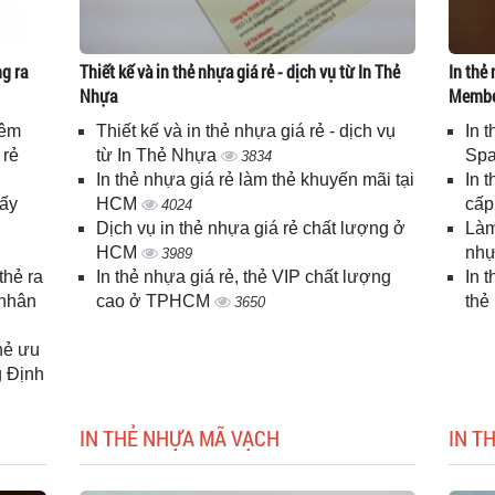
g ra
Thiết kế và in thẻ nhựa giá rẻ - dịch vụ từ In Thẻ
In thẻ 
Nhựa
Memb
iêm
Thiết kế và in thẻ nhựa giá rẻ - dịch vụ
In 
 rẻ
từ In Thẻ Nhựa
Spa
3834
In thẻ nhựa giá rẻ làm thẻ khuyến mãi tại
In 
lấy
HCM
cấ
4024
Dịch vụ in thẻ nhựa giá rẻ chất lượng ở
Làm
HCM
nhự
3989
thẻ ra
In thẻ nhựa giá rẻ, thẻ VIP chất lượng
In 
 nhân
cao ở TPHCM
thẻ
3650
thẻ ưu
g Định
IN THẺ NHỰA MÃ VẠCH
IN T