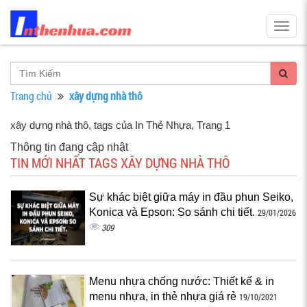
Togg
navig
Trang chủ
xây dựng nhà thô
xây dựng nhà thô, tags của In Thẻ Nhựa
, Trang 1
Thông tin đang cập nhật
TIN MỚI NHẤT TAGS XÂY DỰNG NHÀ THÔ
Sự khác biệt giữa máy in đầu phun Seiko,
Konica và Epson: So sánh chi tiết.
29/01/2026
309
Menu nhựa chống nước: Thiết kế & in
menu nhựa, in thẻ nhựa giá rẻ
19/10/2021