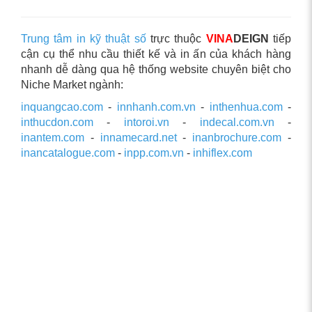
Trung tâm in kỹ thuật số
trực thuộc
VINA
DEIGN
tiếp
cận cụ thể nhu cầu thiết kế và in ấn của khách hàng
nhanh dễ dàng qua hệ thống website chuyên biệt cho
Niche Market ngành:
inquangcao.com
-
innhanh.com.vn
-
inthenhua.com
-
inthucdon.com
-
intoroi.vn
-
indecal.com.vn
-
inantem.com
-
innamecard.net
-
inanbrochure.com
-
inancatalogue.com
-
inpp.com.vn
-
inhiflex.com