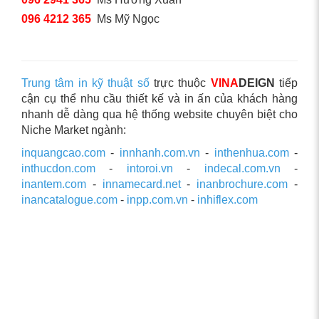
096 4212 365
Ms Mỹ Ngọc
Trung tâm in kỹ thuật số
trực thuộc
VINA
DEIGN
tiếp
cận cụ thể nhu cầu thiết kế và in ấn của khách hàng
nhanh dễ dàng qua hệ thống website chuyên biệt cho
Niche Market ngành:
inquangcao.com
-
innhanh.com.vn
-
inthenhua.com
-
inthucdon.com
-
intoroi.vn
-
indecal.com.vn
-
inantem.com
-
innamecard.net
-
inanbrochure.com
-
inancatalogue.com
-
inpp.com.vn
-
inhiflex.com