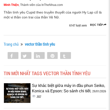
Minh Thiện
, Thành viên của InTheNhua.com
Thần tình yêu Cupid theo truyền thuyết của người Hy Lạp cổ là
một vị thần con trai của thần Vệ Nữ.
6147 lượt xem
ĐỌC TIẾP
Trang chủ
vector thần tình yêu
Share
Tweet
Share
Pin
Tumblr
0
TIN MỚI NHẤT TAGS VECTOR THẦN TÌNH YÊU
Sự khác biệt giữa máy in đầu phun Seiko,
Konica và Epson: So sánh chi tiết.
29/01/2026
302