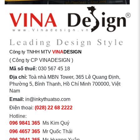
Công ty TNHH MTV
VINA
DESIGN
( Công ty CP VINADESIGN )
Mã số thuế:
030 567 45 18
Địa chỉ:
Toà nhà MBN Tower, 365 Lê Quang Định,
Phường 5, Bình Thạnh, Hồ Chí Minh 700000, Việt
Nam
Email:
in@inkythuatso.com
Điện thoại:
(028) 22 68 2222
Hotline:
096 9841 365
Ms Kim Quý
096 4657 365
Mr Quốc Thái
096 2941 365
Ms Hương Xuân