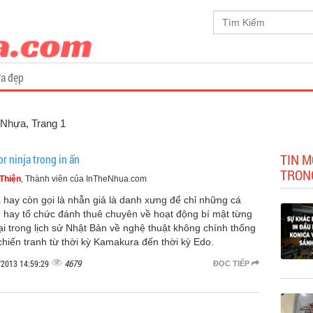
a đẹp
ẻ Nhựa
, Trang 1
TIN M
r ninja trong in ấn
TRONG
Thiện
, Thành viên của InTheNhua.com
a hay còn gọi là nhẫn giả là danh xưng để chỉ những cá
 hay tổ chức đánh thuê chuyên về hoạt động bí mật từng
tại trong lịch sử Nhật Bản về nghệ thuật không chính thống
chiến tranh từ thời kỳ Kamakura đến thời kỳ Edo.
4679
/2013 14:59:29
ĐỌC TIẾP