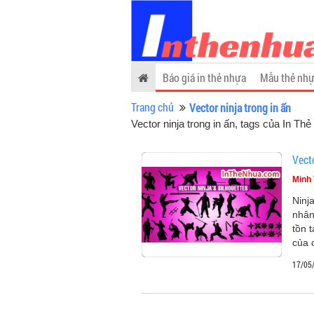
Báo giá in thẻ nhựa
Mẫu thẻ nhự
Trang chủ
Vector ninja trong in ấn
Vector ninja trong in ấn, tags của In Th
Vecto
Minh 
Ninj
nhân
tồn 
của 
17/05