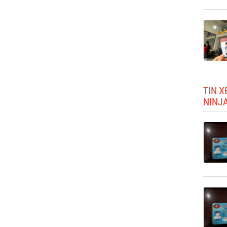
TIN X
NINJA