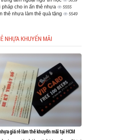
5639
i pháp cho in ấn thẻ nhựa
5555
ấn thẻ nhựa làm thẻ quà tặng
5549
HẺ NHỰA KHUYẾN MÃI
 nhựa giá rẻ làm thẻ khuyến mãi tại HCM