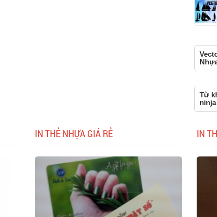
Vecto
Nhựa,
Từ kh
ninja
IN THẺ NHỰA GIÁ RẺ
IN T