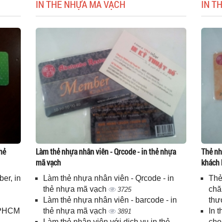
IN THẺ NHỰA MÃ VẠCH
IN T
hẻ
Làm thẻ nhựa nhân viên - Qrcode - in thẻ nhựa
Thẻ nh
mã vạch
khách 
er, in
Làm thẻ nhựa nhân viên - Qrcode - in
Thẻ
n
thẻ nhựa mã vạch
chă
3725
Làm thẻ nhựa nhân viên - barcode - in
thư
 TPHCM
thẻ nhựa mã vạch
In 
3891
Làm thẻ nhân viên với dịch vụ in thẻ
cho