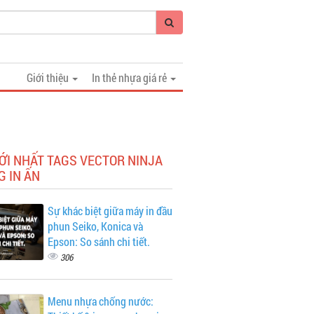
Giới thiệu
In thẻ nhựa giá rẻ
ỚI NHẤT TAGS VECTOR NINJA
 IN ẤN
Sự khác biệt giữa máy in đầu
phun Seiko, Konica và
Epson: So sánh chi tiết.
306
Menu nhựa chống nước: