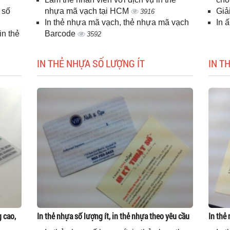
 số
nhựa mã vạch tại HCM
Giả
3916
In thẻ nhựa mã vạch, thẻ nhựa mã vạch
In 
n thẻ
Barcode
3592
IN THẺ NHỰA SỐ LƯỢNG ÍT
IN T
g cao,
In thẻ nhựa số lượng ít, in thẻ nhựa theo yêu cầu
In thẻ