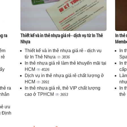
g ra
Thiết kế và in thẻ nhựa giá rẻ - dịch vụ từ In Thẻ
In thẻ 
Nhựa
Memb
iêm
Thiết kế và in thẻ nhựa giá rẻ - dịch vụ
In 
 rẻ
từ In Thẻ Nhựa
Spa
3836
In thẻ nhựa giá rẻ làm thẻ khuyến mãi tại
In 
lấy
HCM
cấ
4026
Dịch vụ in thẻ nhựa giá rẻ chất lượng ở
Làm
HCM
nhự
3991
thẻ ra
In thẻ nhựa giá rẻ, thẻ VIP chất lượng
In 
 nhân
cao ở TPHCM
thẻ
3653
thẻ ưu
g Định