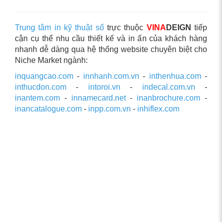
Trung tâm in kỹ thuật số
trực thuộc
VINA
DEIGN
tiếp
cận cụ thể nhu cầu thiết kế và in ấn của khách hàng
nhanh dễ dàng qua hệ thống website chuyên biệt cho
Niche Market ngành:
inquangcao.com
-
innhanh.com.vn
-
inthenhua.com
-
inthucdon.com
-
intoroi.vn
-
indecal.com.vn
-
inantem.com
-
innamecard.net
-
inanbrochure.com
-
inancatalogue.com
-
inpp.com.vn
-
inhiflex.com