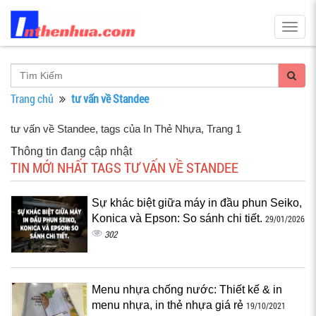
Togg
navig
Trang chủ
tư vấn về Standee
tư vấn về Standee, tags của In Thẻ Nhựa
, Trang 1
Thông tin đang cập nhật
TIN MỚI NHẤT TAGS TƯ VẤN VỀ STANDEE
Sự khác biệt giữa máy in đầu phun Seiko,
Konica và Epson: So sánh chi tiết.
29/01/2026
302
Menu nhựa chống nước: Thiết kế & in
menu nhựa, in thẻ nhựa giá rẻ
19/10/2021