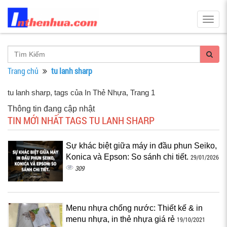
Togg
navig
Trang chủ
tu lanh sharp
tu lanh sharp, tags của In Thẻ Nhựa
, Trang 1
Thông tin đang cập nhật
TIN MỚI NHẤT TAGS TU LANH SHARP
Sự khác biệt giữa máy in đầu phun Seiko,
Konica và Epson: So sánh chi tiết.
29/01/2026
309
Menu nhựa chống nước: Thiết kế & in
menu nhựa, in thẻ nhựa giá rẻ
19/10/2021