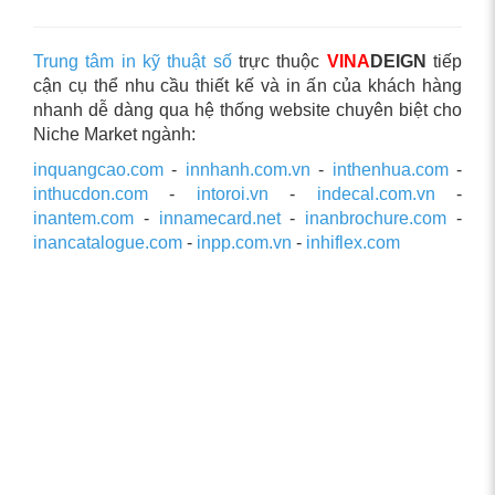
Trung tâm in kỹ thuật số
trực thuộc
VINA
DEIGN
tiếp
cận cụ thể nhu cầu thiết kế và in ấn của khách hàng
nhanh dễ dàng qua hệ thống website chuyên biệt cho
Niche Market ngành:
inquangcao.com
-
innhanh.com.vn
-
inthenhua.com
-
inthucdon.com
-
intoroi.vn
-
indecal.com.vn
-
inantem.com
-
innamecard.net
-
inanbrochure.com
-
inancatalogue.com
-
inpp.com.vn
-
inhiflex.com