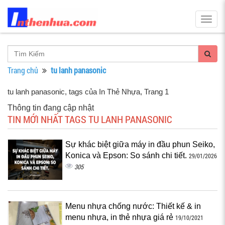
Togg
navig
Trang chủ
tu lanh panasonic
tu lanh panasonic, tags của In Thẻ Nhựa
, Trang 1
Thông tin đang cập nhật
TIN MỚI NHẤT TAGS TU LANH PANASONIC
Sự khác biệt giữa máy in đầu phun Seiko,
Konica và Epson: So sánh chi tiết.
29/01/2026
305
Menu nhựa chống nước: Thiết kế & in
menu nhựa, in thẻ nhựa giá rẻ
19/10/2021