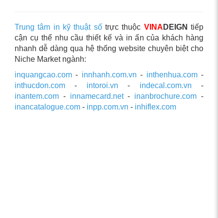
Trung tâm in kỹ thuật số
trực thuộc
VINA
DEIGN
tiếp
cận cụ thể nhu cầu thiết kế và in ấn của khách hàng
nhanh dễ dàng qua hệ thống website chuyên biệt cho
Niche Market ngành:
inquangcao.com
-
innhanh.com.vn
-
inthenhua.com
-
inthucdon.com
-
intoroi.vn
-
indecal.com.vn
-
inantem.com
-
innamecard.net
-
inanbrochure.com
-
inancatalogue.com
-
inpp.com.vn
-
inhiflex.com