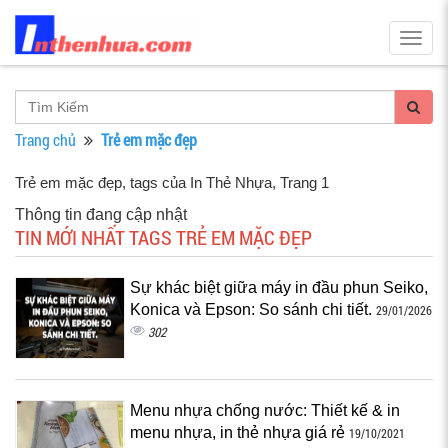
Togg
navig
Trang chủ
Trẻ em mặc đẹp
Trẻ em mặc đẹp, tags của In Thẻ Nhựa
, Trang 1
Thông tin đang cập nhật
TIN MỚI NHẤT TAGS TRẺ EM MẶC ĐẸP
Sự khác biệt giữa máy in đầu phun Seiko,
Konica và Epson: So sánh chi tiết.
29/01/2026
302
Menu nhựa chống nước: Thiết kế & in
menu nhựa, in thẻ nhựa giá rẻ
19/10/2021