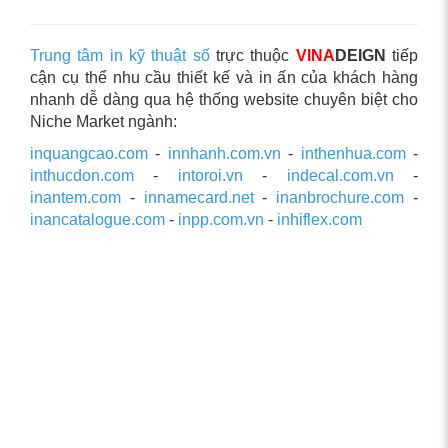
Trung tâm in kỹ thuật số
trực thuộc
VINA
DEIGN
tiếp
cận cụ thể nhu cầu thiết kế và in ấn của khách hàng
nhanh dễ dàng qua hệ thống website chuyên biệt cho
Niche Market ngành:
inquangcao.com
-
innhanh.com.vn
-
inthenhua.com
-
inthucdon.com
-
intoroi.vn
-
indecal.com.vn
-
inantem.com
-
innamecard.net
-
inanbrochure.com
-
inancatalogue.com
-
inpp.com.vn
-
inhiflex.com