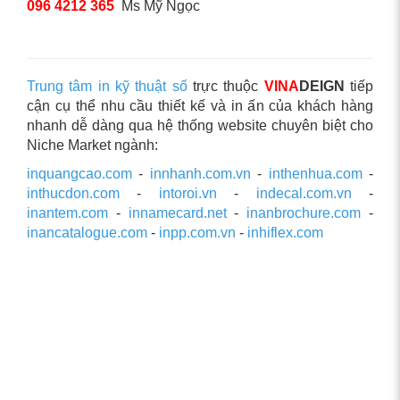
096 4212 365
Ms Mỹ Ngọc
Trung tâm in kỹ thuật số
trực thuộc
VINA
DEIGN
tiếp
cận cụ thể nhu cầu thiết kế và in ấn của khách hàng
nhanh dễ dàng qua hệ thống website chuyên biệt cho
Niche Market ngành:
inquangcao.com
-
innhanh.com.vn
-
inthenhua.com
-
inthucdon.com
-
intoroi.vn
-
indecal.com.vn
-
inantem.com
-
innamecard.net
-
inanbrochure.com
-
inancatalogue.com
-
inpp.com.vn
-
inhiflex.com