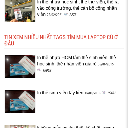
In thẻ nhựa học sinh, thẻ thư viện, thẻ ra
vào cổng trường, thẻ cán bộ công nhân
viên
2278
22/02/2021
TIN XEM NHIỀU NHẤT TAGS TÌM MUA LAPTOP CŨ Ở
ĐÂU
In thẻ nhựa HCM làm thẻ sinh viên, thẻ
học sinh, thẻ nhân viên giá rẻ
05/06/2015
19953
In thẻ sinh viên lấy liền
15461
15/08/2013
Những mẫu vector thiết kế chất lượng