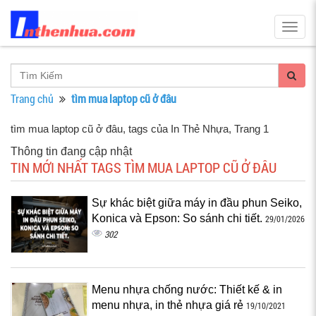
Togg
navig
Trang chủ
tìm mua laptop cũ ở đâu
tìm mua laptop cũ ở đâu, tags của In Thẻ Nhựa
, Trang 1
Thông tin đang cập nhật
TIN MỚI NHẤT TAGS TÌM MUA LAPTOP CŨ Ở ĐÂU
Sự khác biệt giữa máy in đầu phun Seiko,
Konica và Epson: So sánh chi tiết.
29/01/2026
302
Menu nhựa chống nước: Thiết kế & in
menu nhựa, in thẻ nhựa giá rẻ
19/10/2021