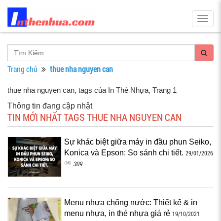
Togg
navig
Trang chủ
thue nha nguyen can
thue nha nguyen can, tags của In Thẻ Nhựa
, Trang 1
Thông tin đang cập nhật
TIN MỚI NHẤT TAGS THUE NHA NGUYEN CAN
Sự khác biệt giữa máy in đầu phun Seiko,
Konica và Epson: So sánh chi tiết.
29/01/2026
309
Menu nhựa chống nước: Thiết kế & in
menu nhựa, in thẻ nhựa giá rẻ
19/10/2021