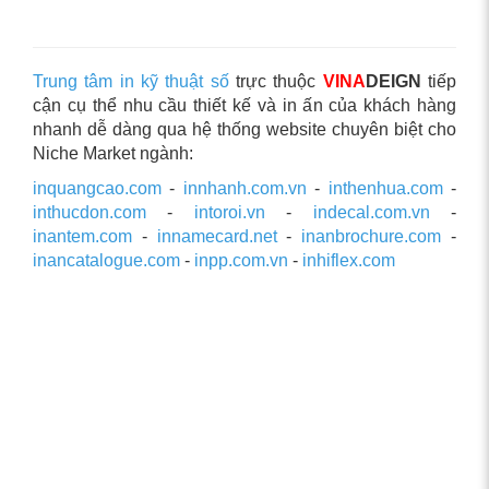
Trung tâm in kỹ thuật số
trực thuộc
VINA
DEIGN
tiếp
cận cụ thể nhu cầu thiết kế và in ấn của khách hàng
nhanh dễ dàng qua hệ thống website chuyên biệt cho
Niche Market ngành:
inquangcao.com
-
innhanh.com.vn
-
inthenhua.com
-
inthucdon.com
-
intoroi.vn
-
indecal.com.vn
-
inantem.com
-
innamecard.net
-
inanbrochure.com
-
inancatalogue.com
-
inpp.com.vn
-
inhiflex.com