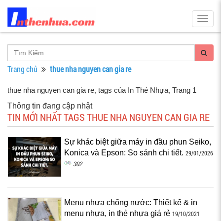
Togg
navig
Trang chủ
thue nha nguyen can gia re
thue nha nguyen can gia re, tags của In Thẻ Nhựa
, Trang 1
Thông tin đang cập nhật
TIN MỚI NHẤT TAGS THUE NHA NGUYEN CAN GIA RE
Sự khác biệt giữa máy in đầu phun Seiko,
Konica và Epson: So sánh chi tiết.
29/01/2026
302
Menu nhựa chống nước: Thiết kế & in
menu nhựa, in thẻ nhựa giá rẻ
19/10/2021