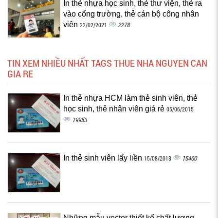
In thẻ nhựa học sinh, thẻ thư viện, thẻ ra
vào cổng trường, thẻ cán bộ công nhân
viên
2278
22/02/2021
TIN XEM NHIỀU NHẤT TAGS THUE NHA NGUYEN CAN
GIA RE
In thẻ nhựa HCM làm thẻ sinh viên, thẻ
học sinh, thẻ nhân viên giá rẻ
05/06/2015
19953
In thẻ sinh viên lấy liền
15460
15/08/2013
Những mẫu vector thiết kế chất lượng