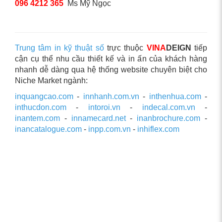
096 4212 365
Ms Mỹ Ngọc
Trung tâm in kỹ thuật số
trực thuộc
VINA
DEIGN
tiếp
cận cụ thể nhu cầu thiết kế và in ấn của khách hàng
nhanh dễ dàng qua hệ thống website chuyên biệt cho
Niche Market ngành:
inquangcao.com
-
innhanh.com.vn
-
inthenhua.com
-
inthucdon.com
-
intoroi.vn
-
indecal.com.vn
-
inantem.com
-
innamecard.net
-
inanbrochure.com
-
inancatalogue.com
-
inpp.com.vn
-
inhiflex.com