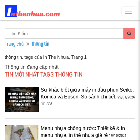
Togg
navig
Trang chủ
thông tin
thông tin, tags của In Thẻ Nhựa
, Trang 1
Thông tin đang cập nhật
TIN MỚI NHẤT TAGS THÔNG TIN
Sự khác biệt giữa máy in đầu phun Seiko,
Konica và Epson: So sánh chi tiết.
29/01/2026
306
Menu nhựa chống nước: Thiết kế & in
menu nhựa, in thẻ nhựa giá rẻ
19/10/2021