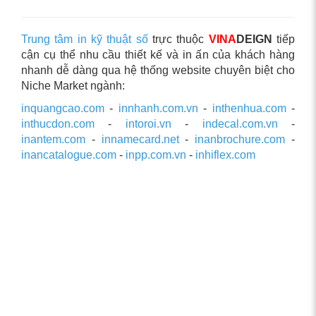
Trung tâm in kỹ thuật số
trực thuộc
VINA
DEIGN
tiếp
cận cụ thể nhu cầu thiết kế và in ấn của khách hàng
nhanh dễ dàng qua hệ thống website chuyên biệt cho
Niche Market ngành:
inquangcao.com
-
innhanh.com.vn
-
inthenhua.com
-
inthucdon.com
-
intoroi.vn
-
indecal.com.vn
-
inantem.com
-
innamecard.net
-
inanbrochure.com
-
inancatalogue.com
-
inpp.com.vn
-
inhiflex.com