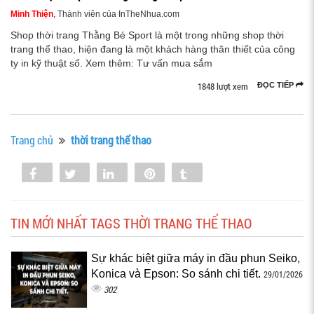
Minh Thiện
, Thành viên của InTheNhua.com
Shop thời trang Thằng Bé Sport là một trong những shop thời
trang thể thao, hiện đang là một khách hàng thân thiết của công
ty in kỹ thuật số. Xem thêm: Tư vấn mua sắm
1848 lượt xem
ĐỌC TIẾP
Trang chủ
thời trang thể thao
Share
Tweet
Share
Pin
Tumblr
0
TIN MỚI NHẤT TAGS THỜI TRANG THỂ THAO
Sự khác biệt giữa máy in đầu phun Seiko,
Konica và Epson: So sánh chi tiết.
29/01/2026
302