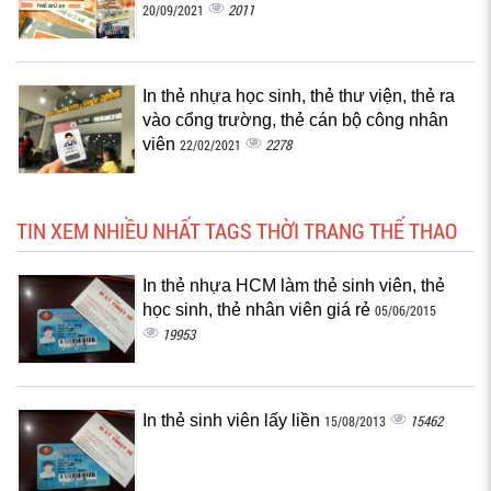
2011
20/09/2021
In thẻ nhựa học sinh, thẻ thư viện, thẻ ra
vào cổng trường, thẻ cán bộ công nhân
viên
2278
22/02/2021
TIN XEM NHIỀU NHẤT TAGS THỜI TRANG THỂ THAO
In thẻ nhựa HCM làm thẻ sinh viên, thẻ
học sinh, thẻ nhân viên giá rẻ
05/06/2015
19953
In thẻ sinh viên lấy liền
15462
15/08/2013