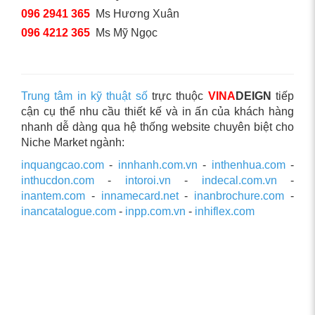
096 2941 365
Ms Hương Xuân
096 4212 365
Ms Mỹ Ngọc
Trung tâm in kỹ thuật số
trực thuộc
VINA
DEIGN
tiếp
cận cụ thể nhu cầu thiết kế và in ấn của khách hàng
nhanh dễ dàng qua hệ thống website chuyên biệt cho
Niche Market ngành:
inquangcao.com
-
innhanh.com.vn
-
inthenhua.com
-
inthucdon.com
-
intoroi.vn
-
indecal.com.vn
-
inantem.com
-
innamecard.net
-
inanbrochure.com
-
inancatalogue.com
-
inpp.com.vn
-
inhiflex.com