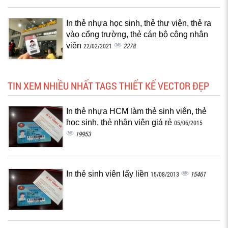
In thẻ nhựa học sinh, thẻ thư viện, thẻ ra
vào cổng trường, thẻ cán bộ công nhân
viên
2278
22/02/2021
TIN XEM NHIỀU NHẤT TAGS THIẾT KẾ VECTOR ĐẸP
In thẻ nhựa HCM làm thẻ sinh viên, thẻ
học sinh, thẻ nhân viên giá rẻ
05/06/2015
19953
In thẻ sinh viên lấy liền
15461
15/08/2013