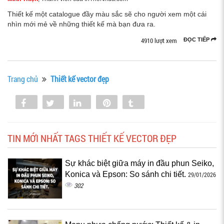
Thiết kế một catalogue đầy màu sắc sẽ cho người xem một cái
nhìn mới mẻ về những thiết kế mà bạn đưa ra.
4910 lượt xem
ĐỌC TIẾP
Trang chủ
Thiết kế vector đẹp
Share
Tweet
Share
Pin
Tumblr
0
TIN MỚI NHẤT TAGS THIẾT KẾ VECTOR ĐẸP
Sự khác biệt giữa máy in đầu phun Seiko,
Konica và Epson: So sánh chi tiết.
29/01/2026
302