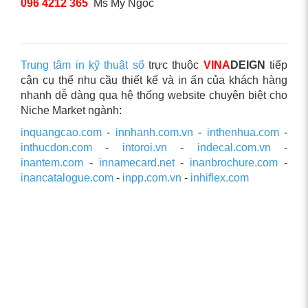
096 4212 365
Ms Mỹ Ngọc
Trung tâm in kỹ thuật số
trực thuộc
VINA
DEIGN
tiếp
cận cụ thể nhu cầu thiết kế và in ấn của khách hàng
nhanh dễ dàng qua hệ thống website chuyên biệt cho
Niche Market ngành:
inquangcao.com
-
innhanh.com.vn
-
inthenhua.com
-
inthucdon.com
-
intoroi.vn
-
indecal.com.vn
-
inantem.com
-
innamecard.net
-
inanbrochure.com
-
inancatalogue.com
-
inpp.com.vn
-
inhiflex.com