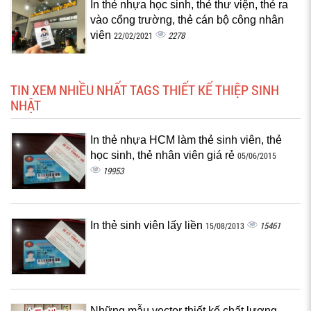
In thẻ nhựa học sinh, thẻ thư viện, thẻ ra
vào cổng trường, thẻ cán bộ công nhân
viên
2278
22/02/2021
TIN XEM NHIỀU NHẤT TAGS THIẾT KẾ THIỆP SINH
NHẬT
In thẻ nhựa HCM làm thẻ sinh viên, thẻ
học sinh, thẻ nhân viên giá rẻ
05/06/2015
19953
In thẻ sinh viên lấy liền
15461
15/08/2013
Những mẫu vector thiết kế chất lượng