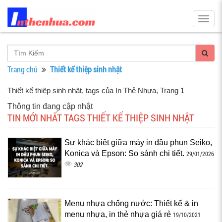
Togg
navig
Trang chủ
Thiết kế thiệp sinh nhật
Thiết kế thiệp sinh nhật, tags của In Thẻ Nhựa
, Trang 1
Thông tin đang cập nhật
TIN MỚI NHẤT TAGS THIẾT KẾ THIỆP SINH NHẬT
Sự khác biệt giữa máy in đầu phun Seiko,
Konica và Epson: So sánh chi tiết.
29/01/2026
302
Menu nhựa chống nước: Thiết kế & in
menu nhựa, in thẻ nhựa giá rẻ
19/10/2021