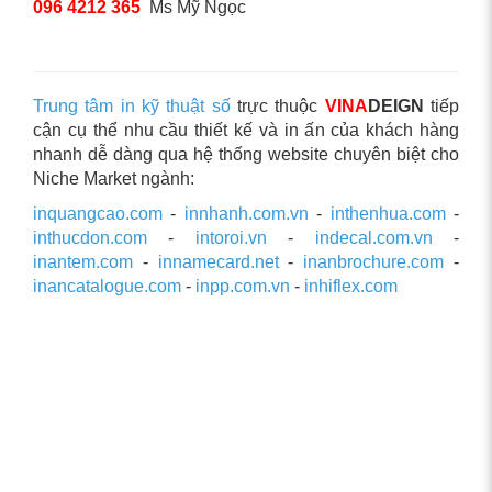
096 4212 365
Ms Mỹ Ngọc
Trung tâm in kỹ thuật số
trực thuộc
VINA
DEIGN
tiếp
cận cụ thể nhu cầu thiết kế và in ấn của khách hàng
nhanh dễ dàng qua hệ thống website chuyên biệt cho
Niche Market ngành:
inquangcao.com
-
innhanh.com.vn
-
inthenhua.com
-
inthucdon.com
-
intoroi.vn
-
indecal.com.vn
-
inantem.com
-
innamecard.net
-
inanbrochure.com
-
inancatalogue.com
-
inpp.com.vn
-
inhiflex.com