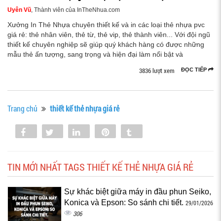
Uyên Vũ
, Thành viên của InTheNhua.com
Xưởng In Thẻ Nhựa chuyên thiết kế và in các loại thẻ nhựa pvc
giá rẻ: thẻ nhân viên, thẻ từ, thẻ vip, thẻ thành viên... Với đội ngũ
thiết kế chuyên nghiệp sẽ giúp quý khách hàng có được những
mẫu thẻ ấn tượng, sang trọng và hiện đại làm nổi bật và
3836 lượt xem
ĐỌC TIẾP
Trang chủ
thiết kế thẻ nhựa giá rẻ
Share
Tweet
Share
Pin
Tumblr
0
TIN MỚI NHẤT TAGS THIẾT KẾ THẺ NHỰA GIÁ RẺ
Sự khác biệt giữa máy in đầu phun Seiko,
Konica và Epson: So sánh chi tiết.
29/01/2026
306