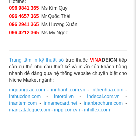
Hotline:
096 9841 365
Ms Kim Quý
096 4657 365
Mr Quốc Thái
096 2941 365
Ms Hương Xuân
096 4212 365
Ms Mỹ Ngọc
Trung tâm in kỹ thuật số
trực thuộc
VINA
DEIGN
tiếp
cận cụ thể nhu cầu thiết kế và in ấn của khách hàng
nhanh dễ dàng qua hệ thống website chuyên biệt cho
Niche Market ngành:
inquangcao.com
-
innhanh.com.vn
-
inthenhua.com
-
inthucdon.com
-
intoroi.vn
-
indecal.com.vn
-
inantem.com
-
innamecard.net
-
inanbrochure.com
-
inancatalogue.com
-
inpp.com.vn
-
inhiflex.com