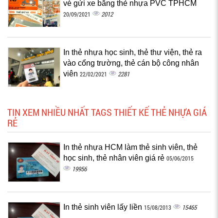
vé gửi xe bằng thẻ nhựa PVC TPHCM
2012
20/09/2021
In thẻ nhựa học sinh, thẻ thư viện, thẻ ra
vào cổng trường, thẻ cán bộ công nhân
viên
2281
22/02/2021
TIN XEM NHIỀU NHẤT TAGS THIẾT KẾ THẺ NHỰA GIÁ
RẺ
In thẻ nhựa HCM làm thẻ sinh viên, thẻ
học sinh, thẻ nhân viên giá rẻ
05/06/2015
19956
In thẻ sinh viên lấy liền
15465
15/08/2013