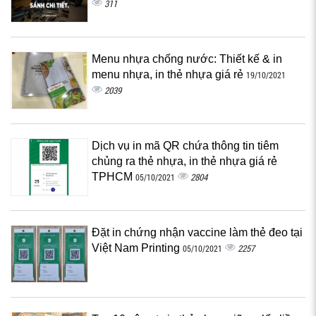
311
Menu nhựa chống nước: Thiết kế & in
menu nhựa, in thẻ nhựa giá rẻ
19/10/2021
2039
Dịch vụ in mã QR chứa thông tin tiêm
chủng ra thẻ nhựa, in thẻ nhựa giá rẻ
TPHCM
2804
05/10/2021
Đặt in chứng nhận vaccine làm thẻ đeo tại
Việt Nam Printing
2257
05/10/2021