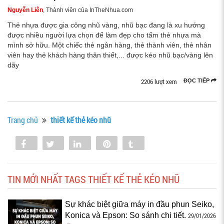
Nguyễn Liên
, Thành viên của InTheNhua.com
Thẻ nhựa được gia công nhũ vàng, nhũ bạc đang là xu hướng
được nhiều người lựa chọn để làm đẹp cho tấm thẻ nhựa mà
mình sở hữu. Một chiếc thẻ ngân hàng, thẻ thành viên, thẻ nhân
viên hay thẻ khách hàng thân thiết,... được kéo nhũ bạc/vàng lên
dãy
2206 lượt xem
ĐỌC TIẾP
Trang chủ
thiết kế thẻ kéo nhũ
Share
Tweet
Share
Pin
Tumblr
0
TIN MỚI NHẤT TAGS THIẾT KẾ THẺ KÉO NHŨ
Sự khác biệt giữa máy in đầu phun Seiko,
Konica và Epson: So sánh chi tiết.
29/01/2026