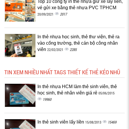
Top 10 công ty in thẻ nhựa giữ xe lấy liền,
vé gửi xe bằng thẻ nhựa PVC TPHCM
2017
20/09/2021
In thẻ nhựa học sinh, thẻ thư viện, thẻ ra
vào cổng trường, thẻ cán bộ công nhân
viên
2285
22/02/2021
TIN XEM NHIỀU NHẤT TAGS THIẾT KẾ THẺ KÉO NHŨ
In thẻ nhựa HCM làm thẻ sinh viên, thẻ
học sinh, thẻ nhân viên giá rẻ
05/06/2015
19960
In thẻ sinh viên lấy liền
15469
15/08/2013