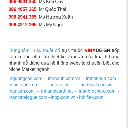
096 9841 365
Ms Kim Quý
096 4657 365
Mr Quốc Thái
096 2941 365
Ms Hương Xuân
096 4212 365
Ms Mỹ Ngọc
Trung tâm in kỹ thuật số
trực thuộc
VINA
DEIGN
tiếp
cận cụ thể nhu cầu thiết kế và in ấn của khách hàng
nhanh dễ dàng qua hệ thống website chuyên biệt cho
Niche Market ngành:
inquangcao.com
-
innhanh.com.vn
-
inthenhua.com
-
inthucdon.com
-
intoroi.vn
-
indecal.com.vn
-
inantem.com
-
innamecard.net
-
inanbrochure.com
-
inancatalogue.com
-
inpp.com.vn
-
inhiflex.com