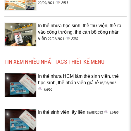
2011
20/09/2021
In thẻ nhựa học sinh, thẻ thư viện, thẻ ra
vào cổng trường, thẻ cán bộ công nhân
viên
2280
22/02/2021
TIN XEM NHIỀU NHẤT TAGS THIẾT KẾ MENU
In thẻ nhựa HCM làm thẻ sinh viên, thẻ
học sinh, thẻ nhân viên giá rẻ
05/06/2015
19956
In thẻ sinh viên lấy liền
15465
15/08/2013