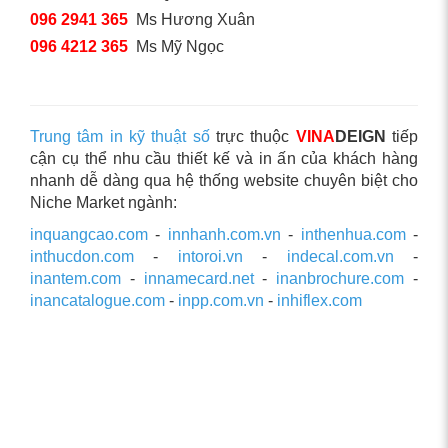
096 2941 365
Ms Hương Xuân
096 4212 365
Ms Mỹ Ngọc
Trung tâm in kỹ thuật số
trực thuộc
VINA
DEIGN
tiếp
cận cụ thể nhu cầu thiết kế và in ấn của khách hàng
nhanh dễ dàng qua hệ thống website chuyên biệt cho
Niche Market ngành:
inquangcao.com
-
innhanh.com.vn
-
inthenhua.com
-
inthucdon.com
-
intoroi.vn
-
indecal.com.vn
-
inantem.com
-
innamecard.net
-
inanbrochure.com
-
inancatalogue.com
-
inpp.com.vn
-
inhiflex.com