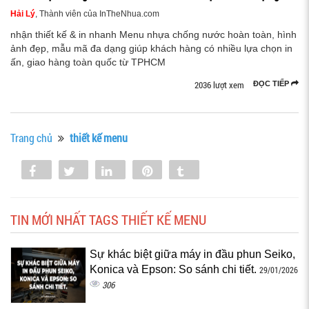
Hải Lý
, Thành viên của InTheNhua.com
nhận thiết kế & in nhanh Menu nhựa chống nước hoàn toàn, hình
ảnh đẹp, mẫu mã đa dạng giúp khách hàng có nhiều lựa chọn in
ấn, giao hàng toàn quốc từ TPHCM
2036 lượt xem
ĐỌC TIẾP
Trang chủ
thiết kế menu
Share
Tweet
Share
Pin
Tumblr
0
TIN MỚI NHẤT TAGS THIẾT KẾ MENU
Sự khác biệt giữa máy in đầu phun Seiko,
Konica và Epson: So sánh chi tiết.
29/01/2026
306