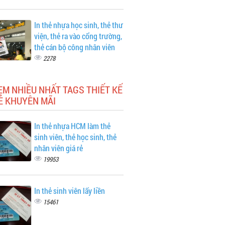
In thẻ nhựa học sinh, thẻ thư
viện, thẻ ra vào cổng trường,
thẻ cán bộ công nhân viên
2278
EM NHIỀU NHẤT TAGS THIẾT KẾ
Ẻ KHUYÊN MÃI
In thẻ nhựa HCM làm thẻ
sinh viên, thẻ học sinh, thẻ
nhân viên giá rẻ
19953
In thẻ sinh viên lấy liền
15461