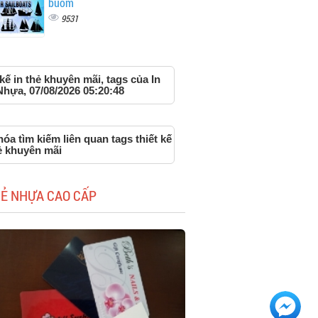
buồm
9531
 kế in thẻ khuyên mãi, tags của In
Nhựa, 07/08/2026 05:20:48
óa tìm kiếm liên quan tags thiết kế
ẻ khuyên mãi
HẺ NHỰA CAO CẤP