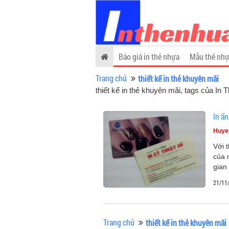
Báo giá in thẻ nhựa
Mẫu thẻ nhự
Trang chủ
thiết kế in thẻ khuyên mãi
thiết kế in thẻ khuyên mãi, tags của In
In ấ
Huye
Với 
của 
gian
21/11
Trang chủ
thiết kế in thẻ khuyên mãi