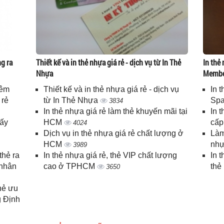
g ra
Thiết kế và in thẻ nhựa giá rẻ - dịch vụ từ In Thẻ
In thẻ 
Nhựa
Memb
iêm
Thiết kế và in thẻ nhựa giá rẻ - dịch vụ
In 
 rẻ
từ In Thẻ Nhựa
Spa
3834
In thẻ nhựa giá rẻ làm thẻ khuyến mãi tại
In 
lấy
HCM
cấ
4024
Dịch vụ in thẻ nhựa giá rẻ chất lượng ở
Làm
HCM
nhự
3989
thẻ ra
In thẻ nhựa giá rẻ, thẻ VIP chất lượng
In 
 nhân
cao ở TPHCM
thẻ
3650
thẻ ưu
g Định