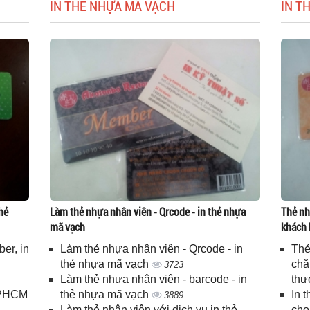
IN THẺ NHỰA MÃ VẠCH
IN T
hẻ
Làm thẻ nhựa nhân viên - Qrcode - in thẻ nhựa
Thẻ nh
mã vạch
khách 
er, in
Làm thẻ nhựa nhân viên - Qrcode - in
Thẻ
n
thẻ nhựa mã vạch
chă
3723
Làm thẻ nhựa nhân viên - barcode - in
thư
 TPHCM
thẻ nhựa mã vạch
In 
3889
Làm thẻ nhân viên với dịch vụ in thẻ
cho