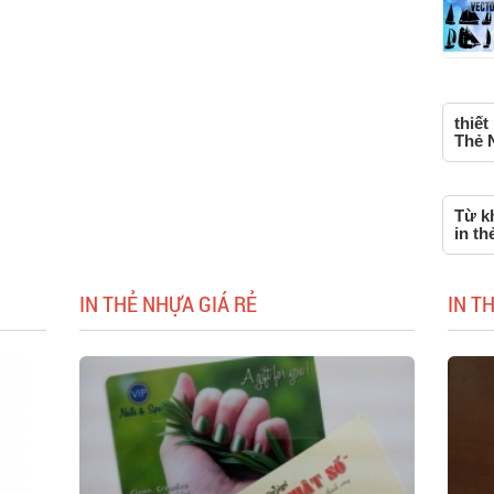
thiết
Thẻ 
Từ kh
in th
IN THẺ NHỰA GIÁ RẺ
IN T