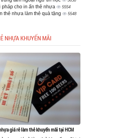
5638
i pháp cho in ấn thẻ nhựa
5554
ấn thẻ nhựa làm thẻ quà tặng
5548
HẺ NHỰA KHUYẾN MÃI
 nhựa giá rẻ làm thẻ khuyến mãi tại HCM