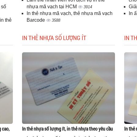
 số
nhựa mã vạch tại HCM
Giả
3914
In thẻ nhựa mã vạch, thẻ nhựa mã vạch
In 
n thẻ
Barcode
3588
IN THẺ NHỰA SỐ LƯỢNG ÍT
IN T
g cao,
In thẻ nhựa số lượng ít, in thẻ nhựa theo yêu cầu
In thẻ