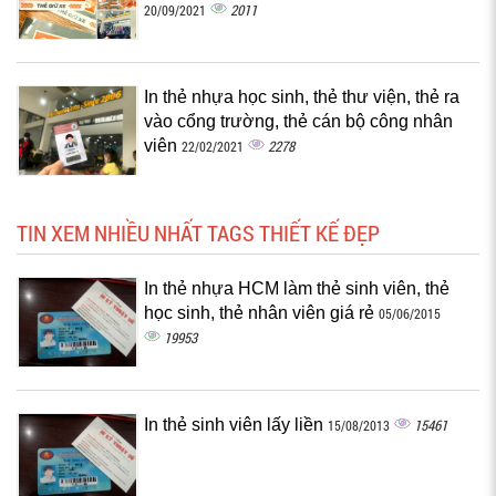
2011
20/09/2021
In thẻ nhựa học sinh, thẻ thư viện, thẻ ra
vào cổng trường, thẻ cán bộ công nhân
viên
2278
22/02/2021
TIN XEM NHIỀU NHẤT TAGS THIẾT KẾ ĐẸP
In thẻ nhựa HCM làm thẻ sinh viên, thẻ
học sinh, thẻ nhân viên giá rẻ
05/06/2015
19953
In thẻ sinh viên lấy liền
15461
15/08/2013