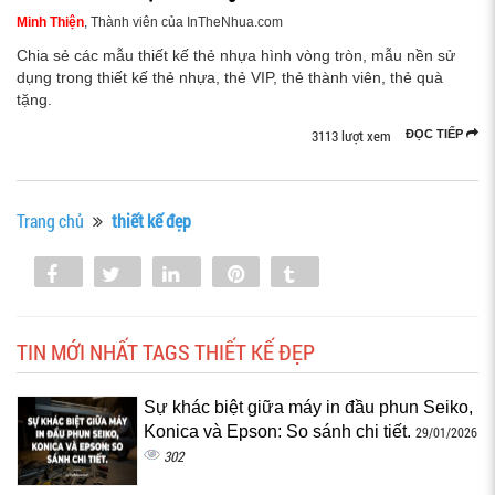
Minh Thiện
, Thành viên của InTheNhua.com
Chia sẻ các mẫu thiết kế thẻ nhựa hình vòng tròn, mẫu nền sử
dụng trong thiết kế thẻ nhựa, thẻ VIP, thẻ thành viên, thẻ quà
tặng.
3113 lượt xem
ĐỌC TIẾP
Trang chủ
thiết kế đẹp
Share
Tweet
Share
Pin
Tumblr
0
TIN MỚI NHẤT TAGS THIẾT KẾ ĐẸP
Sự khác biệt giữa máy in đầu phun Seiko,
Konica và Epson: So sánh chi tiết.
29/01/2026
302