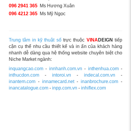
096 2941 365
Ms Hương Xuân
096 4212 365
Ms Mỹ Ngọc
Trung tâm in kỹ thuật số
trực thuộc
VINA
DEIGN
tiếp
cận cụ thể nhu cầu thiết kế và in ấn của khách hàng
nhanh dễ dàng qua hệ thống website chuyên biệt cho
Niche Market ngành:
inquangcao.com
-
innhanh.com.vn
-
inthenhua.com
-
inthucdon.com
-
intoroi.vn
-
indecal.com.vn
-
inantem.com
-
innamecard.net
-
inanbrochure.com
-
inancatalogue.com
-
inpp.com.vn
-
inhiflex.com