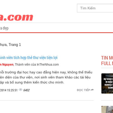
a đẹp
Nhựa
, Trang 1
TIN M
inh viên tích hợp thẻ thư viện tiện lợi
FULL
n Nguyen
, Thành viên của InTheNhua.com
mỗi trường đại học hay cao đẳng hiện nay, không thể thiếu
ện diện của thư viện, nơi sinh viên tham khảo các tài liệu
tập và bổ sung thêm kiến thức cho mình.
6402
/2014 15:25:51
ĐỌC TIẾP