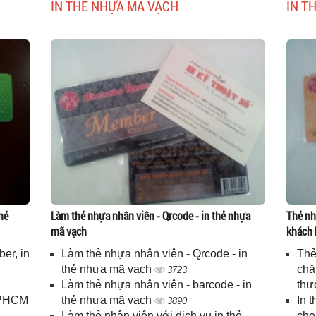
IN THẺ NHỰA MÃ VẠCH
IN T
hẻ
Làm thẻ nhựa nhân viên - Qrcode - in thẻ nhựa
Thẻ nh
mã vạch
khách 
er, in
Làm thẻ nhựa nhân viên - Qrcode - in
Thẻ
n
thẻ nhựa mã vạch
chă
3723
Làm thẻ nhựa nhân viên - barcode - in
thư
 TPHCM
thẻ nhựa mã vạch
In 
3890
Làm thẻ nhân viên với dịch vụ in thẻ
cho