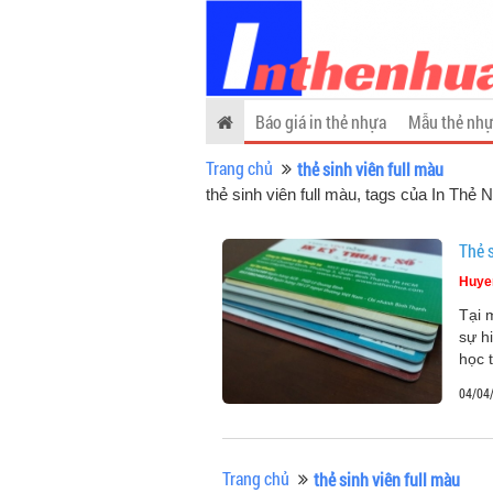
Báo giá in thẻ nhựa
Mẫu thẻ nhự
Trang chủ
thẻ sinh viên full màu
thẻ sinh viên full màu, tags của In Thẻ 
Thẻ s
Huye
Tại 
sự hi
học 
04/04
Trang chủ
thẻ sinh viên full màu