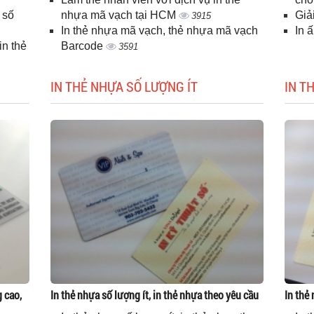
 số
nhựa mã vạch tại HCM
Giả
3915
In thẻ nhựa mã vạch, thẻ nhựa mã vạch
In 
n thẻ
Barcode
3591
IN THẺ NHỰA SỐ LƯỢNG ÍT
IN T
g cao,
In thẻ nhựa số lượng ít, in thẻ nhựa theo yêu cầu
In thẻ