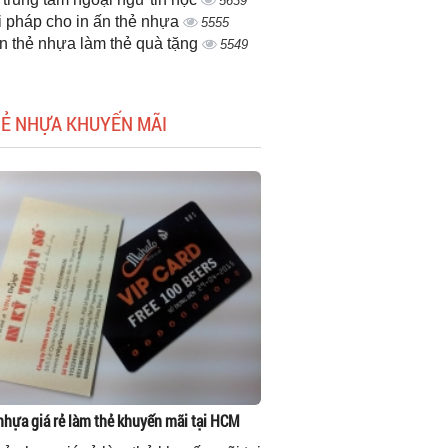
5639
i pháp cho in ấn thẻ nhựa
5555
ấn thẻ nhựa làm thẻ quà tặng
5549
HẺ NHỰA KHUYẾN MÃI
 nhựa giá rẻ làm thẻ khuyến mãi tại HCM