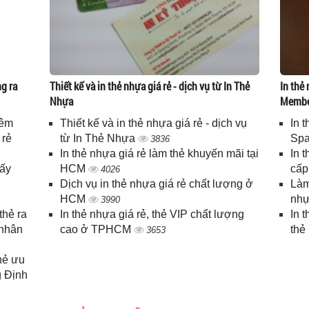
g ra
Thiết kế và in thẻ nhựa giá rẻ - dịch vụ từ In Thẻ
In thẻ 
Nhựa
Memb
iêm
Thiết kế và in thẻ nhựa giá rẻ - dịch vụ
In 
 rẻ
từ In Thẻ Nhựa
Spa
3836
In thẻ nhựa giá rẻ làm thẻ khuyến mãi tại
In 
lấy
HCM
cấ
4026
Dịch vụ in thẻ nhựa giá rẻ chất lượng ở
Làm
HCM
nhự
3990
thẻ ra
In thẻ nhựa giá rẻ, thẻ VIP chất lượng
In 
 nhân
cao ở TPHCM
thẻ
3653
thẻ ưu
g Định