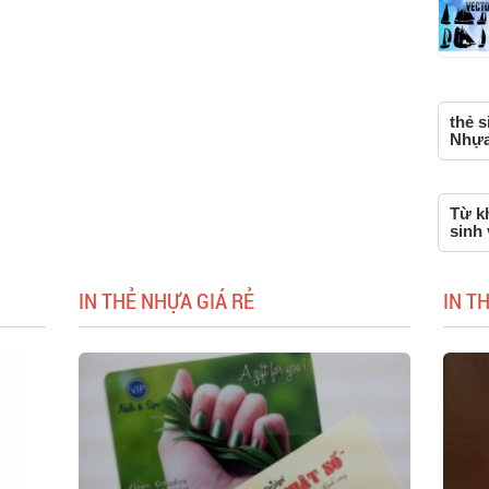
thẻ s
Nhựa,
Từ kh
sinh 
IN THẺ NHỰA GIÁ RẺ
IN T