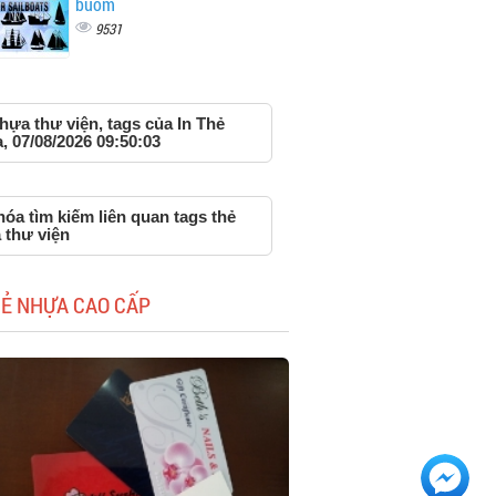
buồm
9531
hựa thư viện, tags của In Thẻ
 07/08/2026 09:50:03
óa tìm kiếm liên quan tags thẻ
 thư viện
HẺ NHỰA CAO CẤP