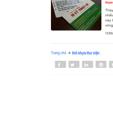
Huye
Thay
nhiề
này 
vòng
12/03
Trang chủ
thẻ nhựa thư viện
Share
Tweet
Share
Pin
0