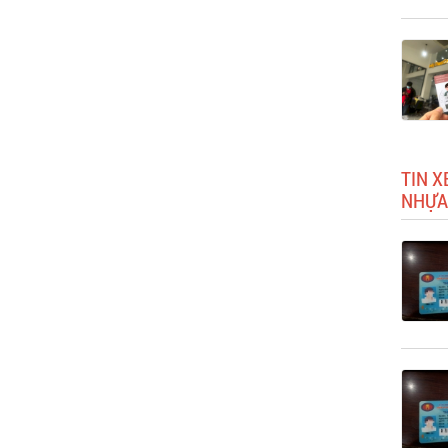
TIN X
NHỰA