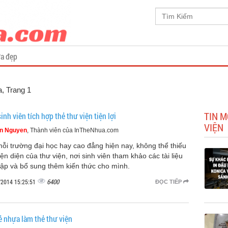
a đẹp
a
, Trang 1
TIN M
inh viên tích hợp thẻ thư viện tiện lợi
VIỆN
n Nguyen
, Thành viên của InTheNhua.com
mỗi trường đại học hay cao đẳng hiện nay, không thể thiếu
ện diện của thư viện, nơi sinh viên tham khảo các tài liệu
tập và bổ sung thêm kiến thức cho mình.
6400
/2014 15:25:51
ĐỌC TIẾP
ẻ nhựa làm thẻ thư viện