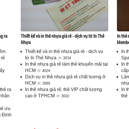
g ra
Thiết kế và in thẻ nhựa giá rẻ - dịch vụ từ In Thẻ
In thẻ 
Nhựa
Memb
iêm
Thiết kế và in thẻ nhựa giá rẻ - dịch vụ
In 
 rẻ
từ In Thẻ Nhựa
Spa
3834
In thẻ nhựa giá rẻ làm thẻ khuyến mãi tại
In 
lấy
HCM
cấ
4024
Dịch vụ in thẻ nhựa giá rẻ chất lượng ở
Làm
HCM
nhự
3989
thẻ ra
In thẻ nhựa giá rẻ, thẻ VIP chất lượng
In 
 nhân
cao ở TPHCM
thẻ
3650
thẻ ưu
g Định