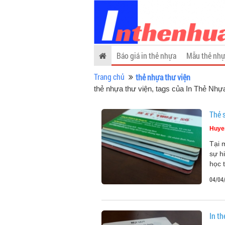
Báo giá in thẻ nhựa
Mẫu thẻ nhự
Trang chủ
thẻ nhựa thư viện
thẻ nhựa thư viện, tags của In Thẻ Nhự
Thẻ s
Huye
Tại 
sự hi
học 
04/04
In th