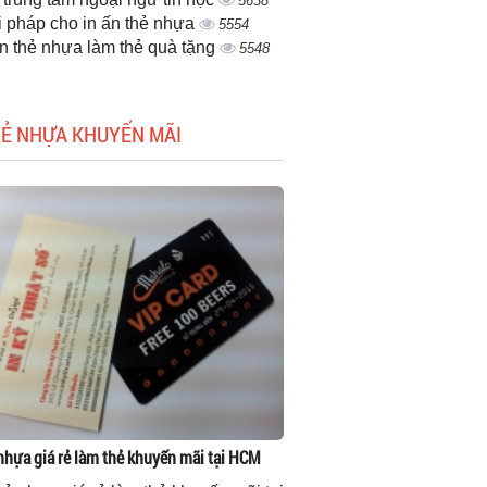
5638
i pháp cho in ấn thẻ nhựa
5554
ấn thẻ nhựa làm thẻ quà tặng
5548
HẺ NHỰA KHUYẾN MÃI
 nhựa giá rẻ làm thẻ khuyến mãi tại HCM