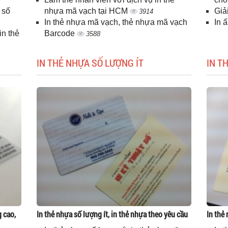
 số
nhựa mã vạch tại HCM
Giả
3914
In thẻ nhựa mã vạch, thẻ nhựa mã vạch
In 
n thẻ
Barcode
3588
IN THẺ NHỰA SỐ LƯỢNG ÍT
IN T
g cao,
In thẻ nhựa số lượng ít, in thẻ nhựa theo yêu cầu
In thẻ