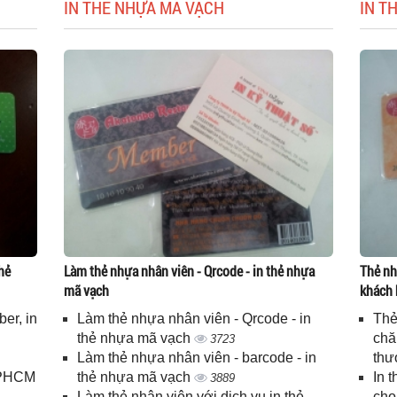
IN THẺ NHỰA MÃ VẠCH
IN T
hẻ
Làm thẻ nhựa nhân viên - Qrcode - in thẻ nhựa
Thẻ nh
mã vạch
khách 
er, in
Làm thẻ nhựa nhân viên - Qrcode - in
Thẻ
n
thẻ nhựa mã vạch
chă
3723
Làm thẻ nhựa nhân viên - barcode - in
thư
 TPHCM
thẻ nhựa mã vạch
In 
3889
Làm thẻ nhân viên với dịch vụ in thẻ
cho