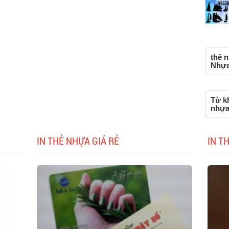
thẻ n
Nhựa,
Từ kh
nhựa
IN THẺ NHỰA GIÁ RẺ
IN T