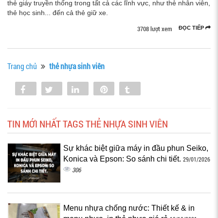
thẻ giáy truyền thống trong tất cả các lĩnh vực, như thẻ nhân viên,
thẻ học sinh... đến cả thẻ giữ xe.
3708 lượt xem
ĐỌC TIẾP
Trang chủ
thẻ nhựa sinh viên
Share
Tweet
Share
Pin
Tumblr
0
TIN MỚI NHẤT TAGS THẺ NHỰA SINH VIÊN
Sự khác biệt giữa máy in đầu phun Seiko,
Konica và Epson: So sánh chi tiết.
29/01/2026
306
Menu nhựa chống nước: Thiết kế & in