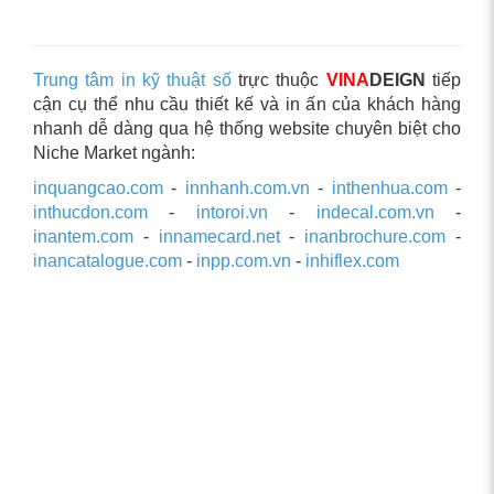
Trung tâm in kỹ thuật số
trực thuộc
VINA
DEIGN
tiếp
cận cụ thể nhu cầu thiết kế và in ấn của khách hàng
nhanh dễ dàng qua hệ thống website chuyên biệt cho
Niche Market ngành:
inquangcao.com
-
innhanh.com.vn
-
inthenhua.com
-
inthucdon.com
-
intoroi.vn
-
indecal.com.vn
-
inantem.com
-
innamecard.net
-
inanbrochure.com
-
inancatalogue.com
-
inpp.com.vn
-
inhiflex.com