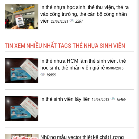
In thẻ nhựa học sinh, thẻ thư viện, thẻ ra
vào cổng trường, thẻ cán bộ công nhân
viên
2281
22/02/2021
TIN XEM NHIỀU NHẤT TAGS THẺ NHỰA SINH VIÊN
In thẻ nhựa HCM làm thẻ sinh viên, thẻ
học sinh, thẻ nhân viên giá rẻ
05/06/2015
19956
In thẻ sinh viên lấy liền
15465
15/08/2013
Những mẫu vector thiết kế chất lượng