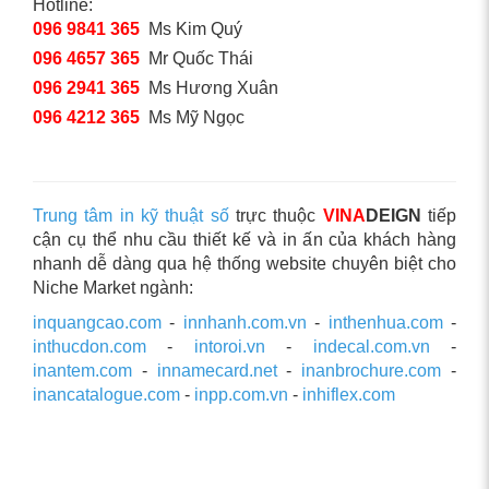
Hotline:
096 9841 365
Ms Kim Quý
096 4657 365
Mr Quốc Thái
096 2941 365
Ms Hương Xuân
096 4212 365
Ms Mỹ Ngọc
Trung tâm in kỹ thuật số
trực thuộc
VINA
DEIGN
tiếp
cận cụ thể nhu cầu thiết kế và in ấn của khách hàng
nhanh dễ dàng qua hệ thống website chuyên biệt cho
Niche Market ngành:
inquangcao.com
-
innhanh.com.vn
-
inthenhua.com
-
inthucdon.com
-
intoroi.vn
-
indecal.com.vn
-
inantem.com
-
innamecard.net
-
inanbrochure.com
-
inancatalogue.com
-
inpp.com.vn
-
inhiflex.com