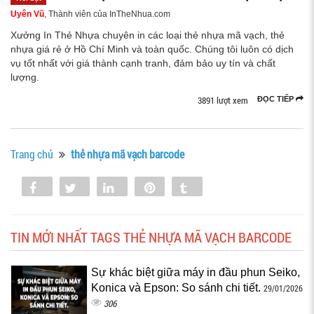
Uyên Vũ
, Thành viên của InTheNhua.com
Xưởng In Thẻ Nhựa chuyên in các loại thẻ nhựa mã vạch, thẻ
nhựa giá rẻ ở Hồ Chí Minh và toàn quốc. Chúng tôi luôn có dịch
vụ tốt nhất với giá thành cạnh tranh, đảm bảo uy tín và chất
lượng.
3891 lượt xem
ĐỌC TIẾP
Trang chủ
thẻ nhựa mã vạch barcode
Share
Tweet
Share
Pin
Tumblr
0
TIN MỚI NHẤT TAGS THẺ NHỰA MÃ VẠCH BARCODE
Sự khác biệt giữa máy in đầu phun Seiko,
Konica và Epson: So sánh chi tiết.
29/01/2026
306