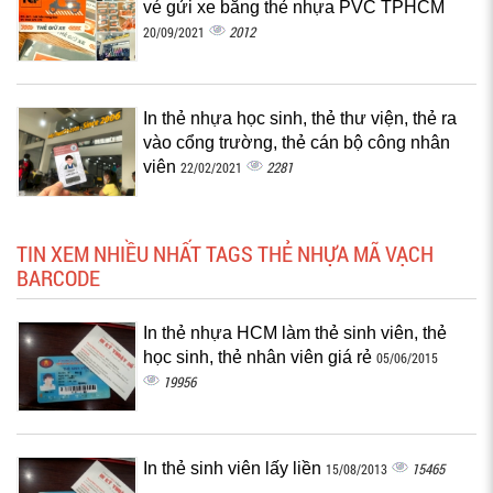
vé gửi xe bằng thẻ nhựa PVC TPHCM
2012
20/09/2021
In thẻ nhựa học sinh, thẻ thư viện, thẻ ra
vào cổng trường, thẻ cán bộ công nhân
viên
2281
22/02/2021
TIN XEM NHIỀU NHẤT TAGS THẺ NHỰA MÃ VẠCH
BARCODE
In thẻ nhựa HCM làm thẻ sinh viên, thẻ
học sinh, thẻ nhân viên giá rẻ
05/06/2015
19956
In thẻ sinh viên lấy liền
15465
15/08/2013