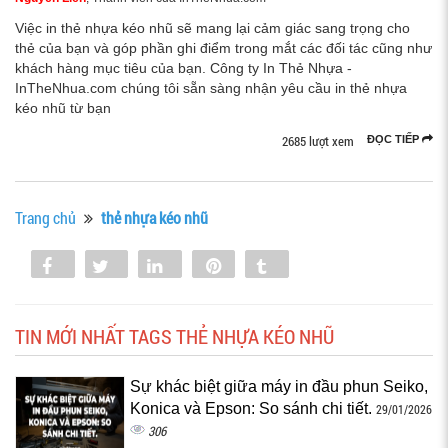
Việc in thẻ nhựa kéo nhũ sẽ mang lại cảm giác sang trọng cho
thẻ của bạn và góp phần ghi điểm trong mắt các đối tác cũng như
khách hàng mục tiêu của bạn. Công ty In Thẻ Nhựa -
InTheNhua.com chúng tôi sẵn sàng nhận yêu cầu in thẻ nhựa
kéo nhũ từ bạn
2685 lượt xem
ĐỌC TIẾP
Trang chủ
thẻ nhựa kéo nhũ
Share
Tweet
Share
Pin
Tumblr
0
TIN MỚI NHẤT TAGS THẺ NHỰA KÉO NHŨ
Sự khác biệt giữa máy in đầu phun Seiko,
Konica và Epson: So sánh chi tiết.
29/01/2026
306