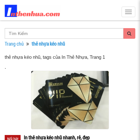
Togg
navig
Trang chủ
thẻ nhựa kéo nhũ
thẻ nhựa kéo nhũ, tags của In Thẻ Nhựa
, Trang 1
.
In thẻ nhựa kéo nhũ nhanh, rẻ, đẹp
Nổi bật