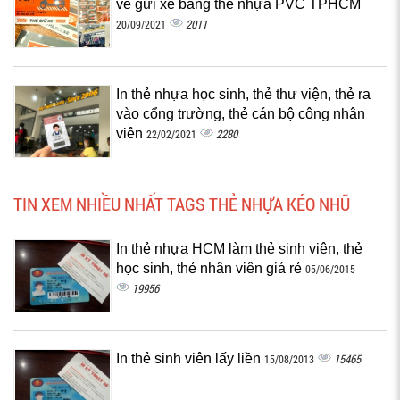
vé gửi xe bằng thẻ nhựa PVC TPHCM
2011
20/09/2021
In thẻ nhựa học sinh, thẻ thư viện, thẻ ra
vào cổng trường, thẻ cán bộ công nhân
viên
2280
22/02/2021
TIN XEM NHIỀU NHẤT TAGS THẺ NHỰA KÉO NHŨ
In thẻ nhựa HCM làm thẻ sinh viên, thẻ
học sinh, thẻ nhân viên giá rẻ
05/06/2015
19956
In thẻ sinh viên lấy liền
15465
15/08/2013