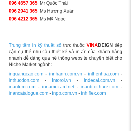
096 4657 365
Mr Quốc Thái
096 2941 365
Ms Hương Xuân
096 4212 365
Ms Mỹ Ngọc
Trung tâm in kỹ thuật số
trực thuộc
VINA
DEIGN
tiếp
cận cụ thể nhu cầu thiết kế và in ấn của khách hàng
nhanh dễ dàng qua hệ thống website chuyên biệt cho
Niche Market ngành:
inquangcao.com
-
innhanh.com.vn
-
inthenhua.com
-
inthucdon.com
-
intoroi.vn
-
indecal.com.vn
-
inantem.com
-
innamecard.net
-
inanbrochure.com
-
inancatalogue.com
-
inpp.com.vn
-
inhiflex.com