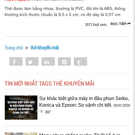
Thẻ được làm bằng nhựa, thường là PVC, đôi khi là ABS, thông
thường kích thước chuẩn là 8,5 x 5 cm, có độ dày là 0,07 cm
3572 lượt xem
ĐỌC TIẾP
Trang chủ
thẻ khuyến mãi
Share
Tweet
Share
Pin
Tumblr
0
TIN MỚI NHẤT TAGS THẺ KHUYẾN MÃI
Sự khác biệt giữa máy in đầu phun Seiko,
Konica và Epson: So sánh chi tiết.
29/01/2026
302