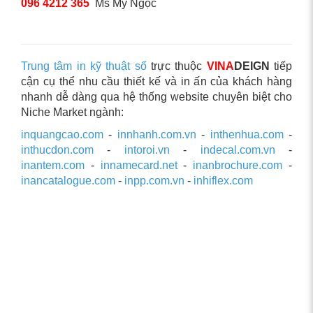
096 4212 365
Ms Mỹ Ngọc
Trung tâm in kỹ thuật số
trực thuộc
VINA
DEIGN
tiếp
cận cụ thể nhu cầu thiết kế và in ấn của khách hàng
nhanh dễ dàng qua hệ thống website chuyên biệt cho
Niche Market ngành:
inquangcao.com
-
innhanh.com.vn
-
inthenhua.com
-
inthucdon.com
-
intoroi.vn
-
indecal.com.vn
-
inantem.com
-
innamecard.net
-
inanbrochure.com
-
inancatalogue.com
-
inpp.com.vn
-
inhiflex.com