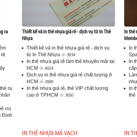
g ra
Thiết kế và in thẻ nhựa giá rẻ - dịch vụ từ In Thẻ
In thẻ 
Nhựa
Memb
iêm
Thiết kế và in thẻ nhựa giá rẻ - dịch vụ
In 
 rẻ
từ In Thẻ Nhựa
Spa
3834
In thẻ nhựa giá rẻ làm thẻ khuyến mãi tại
In 
lấy
HCM
cấ
4024
Dịch vụ in thẻ nhựa giá rẻ chất lượng ở
Làm
HCM
nhự
3989
thẻ ra
In thẻ nhựa giá rẻ, thẻ VIP chất lượng
In 
 nhân
cao ở TPHCM
thẻ
3650
thẻ ưu
g Định
IN THẺ NHỰA MÃ VẠCH
IN T