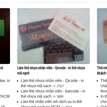
hẻ
Làm thẻ nhựa nhân viên - Qrcode - in thẻ nhựa
Thẻ nh
mã vạch
khách 
er, in
Làm thẻ nhựa nhân viên - Qrcode - in
Thẻ
n
thẻ nhựa mã vạch
chă
3723
Làm thẻ nhựa nhân viên - barcode - in
thư
 TPHCM
thẻ nhựa mã vạch
In 
3889
Làm thẻ nhân viên với dịch vụ in thẻ
cho
 số
nhựa mã vạch tại HCM
Giả