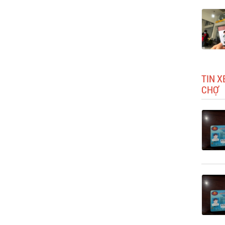
TIN X
CHỢ