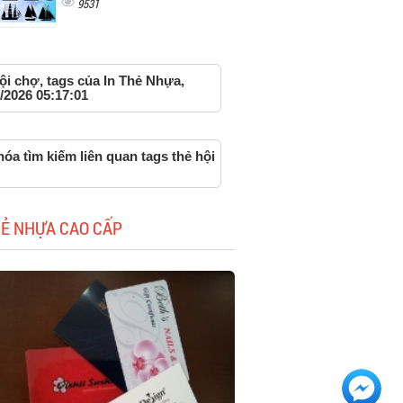
9531
ội chợ, tags của In Thẻ Nhựa,
/2026 05:17:01
óa tìm kiếm liên quan tags thẻ hội
HẺ NHỰA CAO CẤP