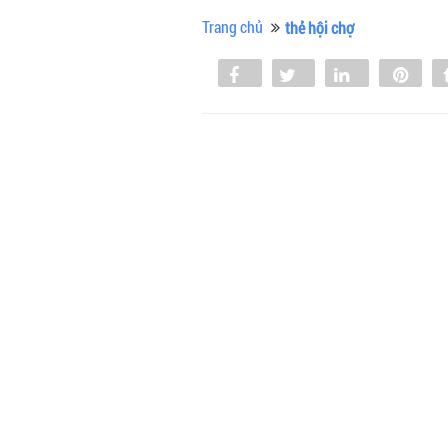
Trang chủ
thẻ hội chợ
Share
Tweet
Share
Pin
0