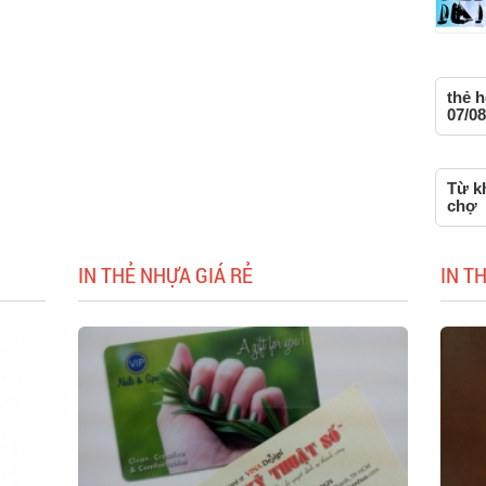
thẻ h
07/08
Từ kh
chợ
IN THẺ NHỰA GIÁ RẺ
IN T