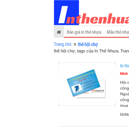
Báo giá in thẻ nhựa
Mẫu thẻ nhự
Trang chủ
thẻ hội chợ
thẻ hội chợ, tags của In Thẻ Nhựa
, Tran
In t
Minh 
Hội 
công
Ngoà
công
mua
03/04