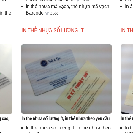
3914
In thẻ nhựa mã vạch, thẻ nhựa mã vạch
In 
n thẻ
Barcode
3588
IN THẺ NHỰA SỐ LƯỢNG ÍT
IN T
g cao,
In thẻ nhựa số lượng ít, in thẻ nhựa theo yêu cầu
In thẻ
In thẻ nhựa số lượng ít, in thẻ nhựa theo
In 