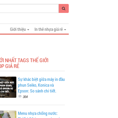
Giới thiệu
In thẻ nhựa giá rẻ
ỚI NHẤT TAGS THẾ GIỚI
P GIÁ RẺ
Sự khác biệt giữa máy in đầu
phun Seiko, Konica và
Epson: So sánh chi tiết.
304
Menu nhựa chống nước: