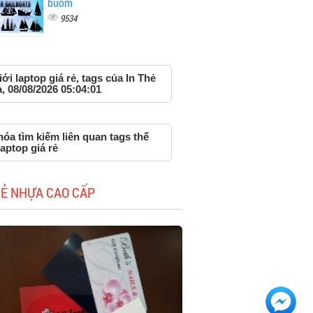
buồm
9534
iới laptop giá rẻ, tags của In Thẻ
 08/08/2026 05:04:01
óa tìm kiếm liên quan tags thế
laptop giá rẻ
HẺ NHỰA CAO CẤP