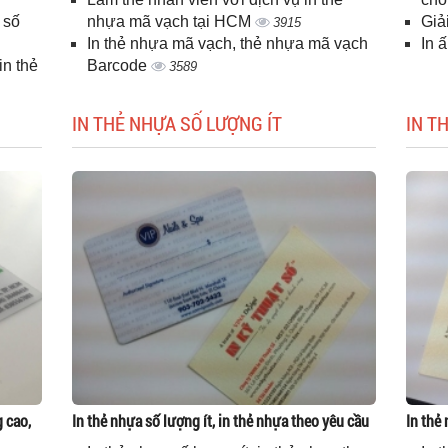
 số
nhựa mã vạch tại HCM
Giả
3915
In thẻ nhựa mã vạch, thẻ nhựa mã vạch
In 
n thẻ
Barcode
3589
IN THẺ NHỰA SỐ LƯỢNG ÍT
IN T
g cao,
In thẻ nhựa số lượng ít, in thẻ nhựa theo yêu cầu
In thẻ