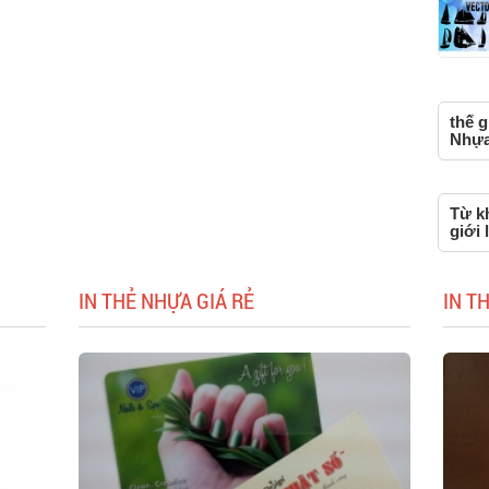
thế g
Nhựa,
Từ kh
giới 
IN THẺ NHỰA GIÁ RẺ
IN T