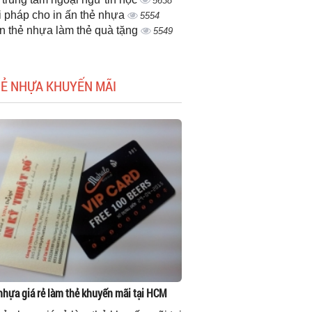
5638
i pháp cho in ấn thẻ nhựa
5554
ấn thẻ nhựa làm thẻ quà tặng
5549
HẺ NHỰA KHUYẾN MÃI
 nhựa giá rẻ làm thẻ khuyến mãi tại HCM