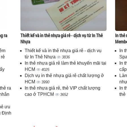
g ra
Thiết kế và in thẻ nhựa giá rẻ - dịch vụ từ In Thẻ
In thẻ 
Nhựa
Memb
iêm
Thiết kế và in thẻ nhựa giá rẻ - dịch vụ
In 
 rẻ
từ In Thẻ Nhựa
Spa
3836
In thẻ nhựa giá rẻ làm thẻ khuyến mãi tại
In 
lấy
HCM
cấ
4025
Dịch vụ in thẻ nhựa giá rẻ chất lượng ở
Làm
HCM
nhự
3990
thẻ ra
In thẻ nhựa giá rẻ, thẻ VIP chất lượng
In 
 nhân
cao ở TPHCM
thẻ
3652
thẻ ưu
g Định