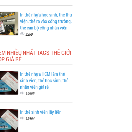
In thẻ nhựa học sinh, thẻ thư
viện, thẻ ra vào cổng trường,
thẻ cán bộ công nhân viên
2280
EM NHIỀU NHẤT TAGS THẾ GIỚI
P GIÁ RẺ
In thẻ nhựa HCM làm thẻ
sinh viên, thẻ học sinh, thẻ
nhân viên giá rẻ
19955
In thẻ sinh viên lấy liền
15464