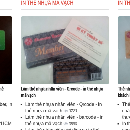
IN THẺ NHỰA MÃ VẠCH
IN T
hẻ
Làm thẻ nhựa nhân viên - Qrcode - in thẻ nhựa
Thẻ nh
mã vạch
khách 
er, in
Làm thẻ nhựa nhân viên - Qrcode - in
Thẻ
n
thẻ nhựa mã vạch
chă
3723
Làm thẻ nhựa nhân viên - barcode - in
thư
 TPHCM
thẻ nhựa mã vạch
In 
3890
Làm thẻ nhân viên với dịch vụ in thẻ
cho