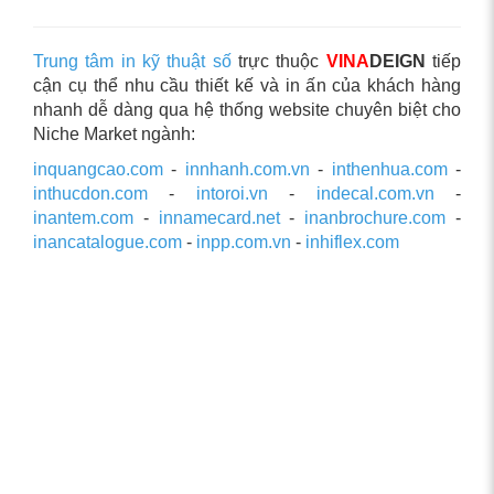
Trung tâm in kỹ thuật số
trực thuộc
VINA
DEIGN
tiếp
cận cụ thể nhu cầu thiết kế và in ấn của khách hàng
nhanh dễ dàng qua hệ thống website chuyên biệt cho
Niche Market ngành:
inquangcao.com
-
innhanh.com.vn
-
inthenhua.com
-
inthucdon.com
-
intoroi.vn
-
indecal.com.vn
-
inantem.com
-
innamecard.net
-
inanbrochure.com
-
inancatalogue.com
-
inpp.com.vn
-
inhiflex.com