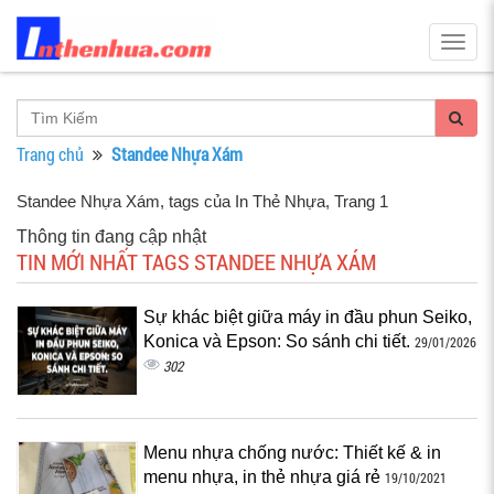
Togg
navig
Trang chủ
Standee Nhựa Xám
Standee Nhựa Xám, tags của In Thẻ Nhựa
, Trang 1
Thông tin đang cập nhật
TIN MỚI NHẤT TAGS STANDEE NHỰA XÁM
Sự khác biệt giữa máy in đầu phun Seiko,
Konica và Epson: So sánh chi tiết.
29/01/2026
302
Menu nhựa chống nước: Thiết kế & in
menu nhựa, in thẻ nhựa giá rẻ
19/10/2021