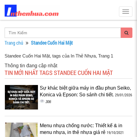
Togg
navig
Trang chủ
Standee Cuốn Hai Mặt
Standee Cuốn Hai Mặt, tags của In Thẻ Nhựa
, Trang 1
Thông tin đang cập nhật
TIN MỚI NHẤT TAGS STANDEE CUỐN HAI MẶT
Sự khác biệt giữa máy in đầu phun Seiko,
Konica và Epson: So sánh chi tiết.
29/01/2026
306
Menu nhựa chống nước: Thiết kế & in
menu nhựa, in thẻ nhựa giá rẻ
19/10/2021