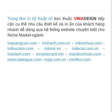
Trung tâm in kỹ thuật số
trực thuộc
VINA
DEIGN
tiếp
cận cụ thể nhu cầu thiết kế và in ấn của khách hàng
nhanh dễ dàng qua hệ thống website chuyên biệt cho
Niche Market ngành:
inquangcao.com
-
innhanh.com.vn
-
inthenhua.com
-
inthucdon.com
-
intoroi.vn
-
indecal.com.vn
-
inantem.com
-
innamecard.net
-
inanbrochure.com
-
inancatalogue.com
-
inpp.com.vn
-
inhiflex.com