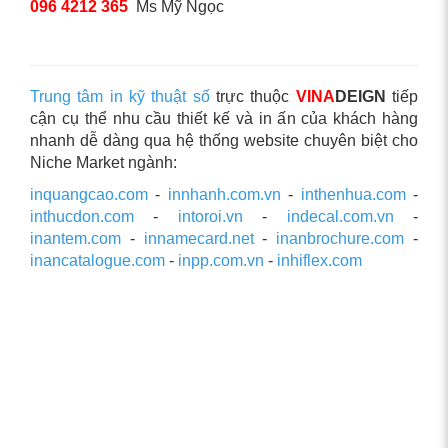
096 4212 365
Ms Mỹ Ngọc
Trung tâm in kỹ thuật số
trực thuộc
VINA
DEIGN
tiếp
cận cụ thể nhu cầu thiết kế và in ấn của khách hàng
nhanh dễ dàng qua hệ thống website chuyên biệt cho
Niche Market ngành:
inquangcao.com
-
innhanh.com.vn
-
inthenhua.com
-
inthucdon.com
-
intoroi.vn
-
indecal.com.vn
-
inantem.com
-
innamecard.net
-
inanbrochure.com
-
inancatalogue.com
-
inpp.com.vn
-
inhiflex.com