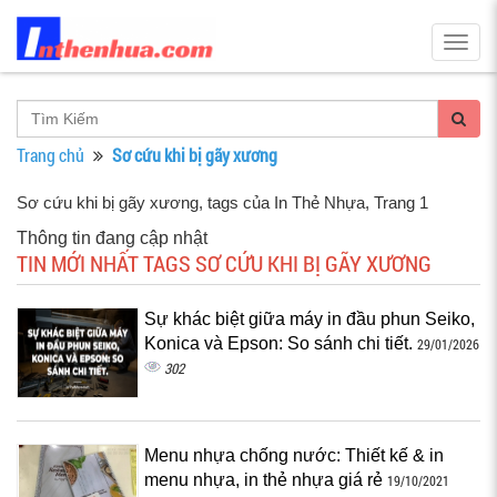
Togg
navig
Trang chủ
Sơ cứu khi bị gãy xương
Sơ cứu khi bị gãy xương, tags của In Thẻ Nhựa
, Trang 1
Thông tin đang cập nhật
TIN MỚI NHẤT TAGS SƠ CỨU KHI BỊ GÃY XƯƠNG
Sự khác biệt giữa máy in đầu phun Seiko,
Konica và Epson: So sánh chi tiết.
29/01/2026
302
Menu nhựa chống nước: Thiết kế & in
menu nhựa, in thẻ nhựa giá rẻ
19/10/2021