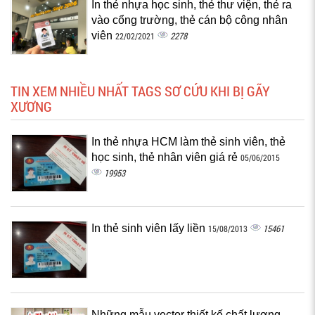
In thẻ nhựa học sinh, thẻ thư viện, thẻ ra
vào cổng trường, thẻ cán bộ công nhân
viên
2278
22/02/2021
TIN XEM NHIỀU NHẤT TAGS SƠ CỨU KHI BỊ GÃY
XƯƠNG
In thẻ nhựa HCM làm thẻ sinh viên, thẻ
học sinh, thẻ nhân viên giá rẻ
05/06/2015
19953
In thẻ sinh viên lấy liền
15461
15/08/2013
Những mẫu vector thiết kế chất lượng