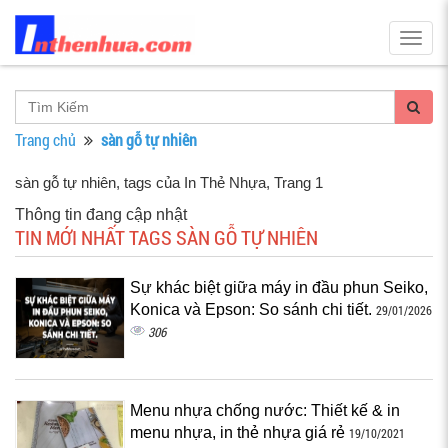
Togg
navig
Trang chủ
sàn gỗ tự nhiên
sàn gỗ tự nhiên, tags của In Thẻ Nhựa
, Trang 1
Thông tin đang cập nhật
TIN MỚI NHẤT TAGS SÀN GỖ TỰ NHIÊN
Sự khác biệt giữa máy in đầu phun Seiko,
Konica và Epson: So sánh chi tiết.
29/01/2026
306
Menu nhựa chống nước: Thiết kế & in
menu nhựa, in thẻ nhựa giá rẻ
19/10/2021