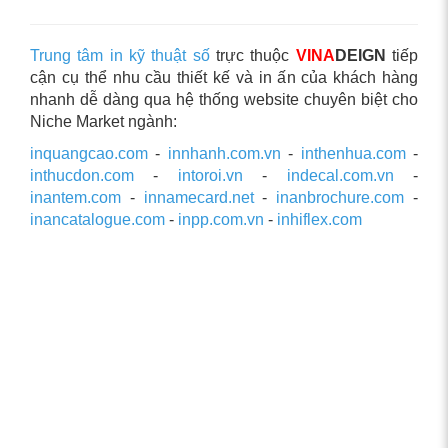
Trung tâm in kỹ thuật số
trực thuộc
VINA
DEIGN
tiếp
cận cụ thể nhu cầu thiết kế và in ấn của khách hàng
nhanh dễ dàng qua hệ thống website chuyên biệt cho
Niche Market ngành:
inquangcao.com
-
innhanh.com.vn
-
inthenhua.com
-
inthucdon.com
-
intoroi.vn
-
indecal.com.vn
-
inantem.com
-
innamecard.net
-
inanbrochure.com
-
inancatalogue.com
-
inpp.com.vn
-
inhiflex.com