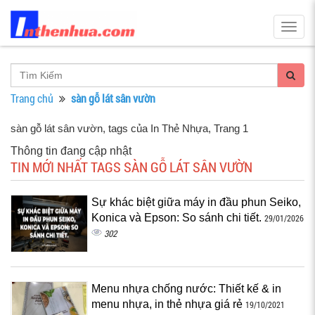
Togg
navig
Trang chủ
sàn gỗ lát sân vườn
sàn gỗ lát sân vườn, tags của In Thẻ Nhựa
, Trang 1
Thông tin đang cập nhật
TIN MỚI NHẤT TAGS SÀN GỖ LÁT SÂN VƯỜN
Sự khác biệt giữa máy in đầu phun Seiko,
Konica và Epson: So sánh chi tiết.
29/01/2026
302
Menu nhựa chống nước: Thiết kế & in
menu nhựa, in thẻ nhựa giá rẻ
19/10/2021