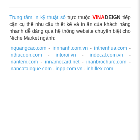
Trung tâm in kỹ thuật số
trực thuộc
VINA
DEIGN
tiếp
cận cụ thể nhu cầu thiết kế và in ấn của khách hàng
nhanh dễ dàng qua hệ thống website chuyên biệt cho
Niche Market ngành:
inquangcao.com
-
innhanh.com.vn
-
inthenhua.com
-
inthucdon.com
-
intoroi.vn
-
indecal.com.vn
-
inantem.com
-
innamecard.net
-
inanbrochure.com
-
inancatalogue.com
-
inpp.com.vn
-
inhiflex.com