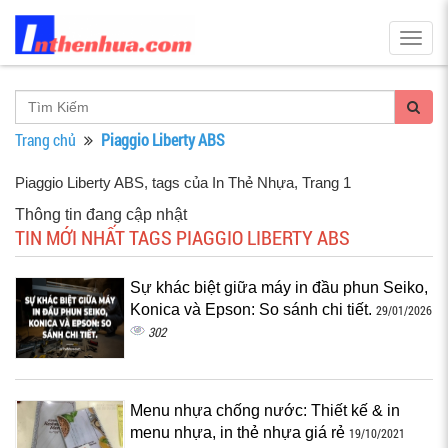
Togg
navig
Trang chủ
Piaggio Liberty ABS
Piaggio Liberty ABS, tags của In Thẻ Nhựa
, Trang 1
Thông tin đang cập nhật
TIN MỚI NHẤT TAGS PIAGGIO LIBERTY ABS
Sự khác biệt giữa máy in đầu phun Seiko,
Konica và Epson: So sánh chi tiết.
29/01/2026
302
Menu nhựa chống nước: Thiết kế & in
menu nhựa, in thẻ nhựa giá rẻ
19/10/2021