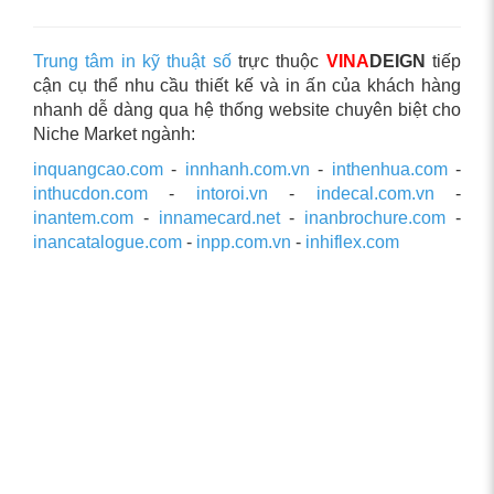
Trung tâm in kỹ thuật số
trực thuộc
VINA
DEIGN
tiếp
cận cụ thể nhu cầu thiết kế và in ấn của khách hàng
nhanh dễ dàng qua hệ thống website chuyên biệt cho
Niche Market ngành:
inquangcao.com
-
innhanh.com.vn
-
inthenhua.com
-
inthucdon.com
-
intoroi.vn
-
indecal.com.vn
-
inantem.com
-
innamecard.net
-
inanbrochure.com
-
inancatalogue.com
-
inpp.com.vn
-
inhiflex.com