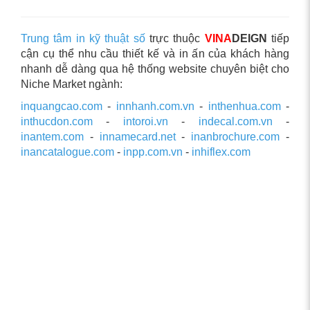
Trung tâm in kỹ thuật số
trực thuộc
VINA
DEIGN
tiếp
cận cụ thể nhu cầu thiết kế và in ấn của khách hàng
nhanh dễ dàng qua hệ thống website chuyên biệt cho
Niche Market ngành:
inquangcao.com
-
innhanh.com.vn
-
inthenhua.com
-
inthucdon.com
-
intoroi.vn
-
indecal.com.vn
-
inantem.com
-
innamecard.net
-
inanbrochure.com
-
inancatalogue.com
-
inpp.com.vn
-
inhiflex.com