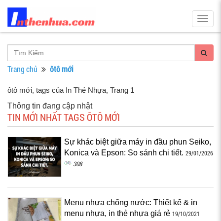
Togg
navig
Trang chủ
ôtô mới
ôtô mới, tags của In Thẻ Nhựa
, Trang 1
Thông tin đang cập nhật
TIN MỚI NHẤT TAGS ÔTÔ MỚI
Sự khác biệt giữa máy in đầu phun Seiko,
Konica và Epson: So sánh chi tiết.
29/01/2026
308
Menu nhựa chống nước: Thiết kế & in
menu nhựa, in thẻ nhựa giá rẻ
19/10/2021