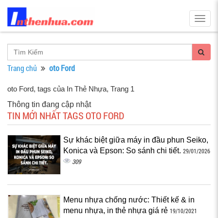
Togg
navig
Trang chủ
oto Ford
oto Ford, tags của In Thẻ Nhựa
, Trang 1
Thông tin đang cập nhật
TIN MỚI NHẤT TAGS OTO FORD
Sự khác biệt giữa máy in đầu phun Seiko,
Konica và Epson: So sánh chi tiết.
29/01/2026
309
Menu nhựa chống nước: Thiết kế & in
menu nhựa, in thẻ nhựa giá rẻ
19/10/2021