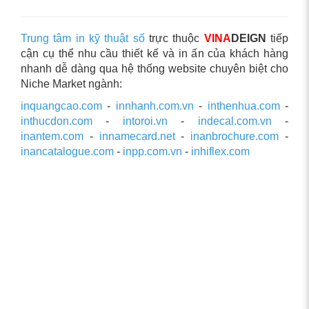
Trung tâm in kỹ thuật số
trực thuộc
VINA
DEIGN
tiếp
cận cụ thể nhu cầu thiết kế và in ấn của khách hàng
nhanh dễ dàng qua hệ thống website chuyên biệt cho
Niche Market ngành:
inquangcao.com
-
innhanh.com.vn
-
inthenhua.com
-
inthucdon.com
-
intoroi.vn
-
indecal.com.vn
-
inantem.com
-
innamecard.net
-
inanbrochure.com
-
inancatalogue.com
-
inpp.com.vn
-
inhiflex.com