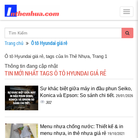
Togg
navig
Trang chủ
Ô tô Hyundai giá rẻ
Ô tô Hyundai giá rẻ, tags của In Thẻ Nhựa
, Trang 1
Thông tin đang cập nhật
TIN MỚI NHẤT TAGS Ô TÔ HYUNDAI GIÁ RẺ
Sự khác biệt giữa máy in đầu phun Seiko,
Konica và Epson: So sánh chi tiết.
29/01/2026
302
Menu nhựa chống nước: Thiết kế & in
menu nhựa, in thẻ nhựa giá rẻ
19/10/2021