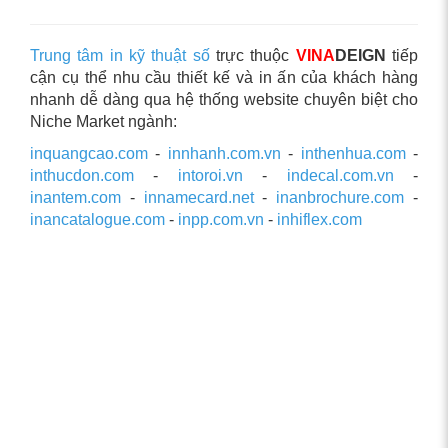
Trung tâm in kỹ thuật số
trực thuộc
VINA
DEIGN
tiếp
cận cụ thể nhu cầu thiết kế và in ấn của khách hàng
nhanh dễ dàng qua hệ thống website chuyên biệt cho
Niche Market ngành:
inquangcao.com
-
innhanh.com.vn
-
inthenhua.com
-
inthucdon.com
-
intoroi.vn
-
indecal.com.vn
-
inantem.com
-
innamecard.net
-
inanbrochure.com
-
inancatalogue.com
-
inpp.com.vn
-
inhiflex.com