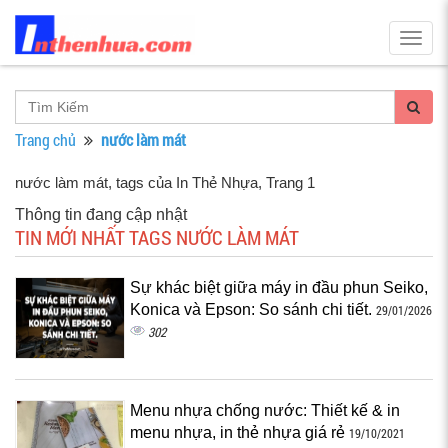
Togg
navig
Trang chủ
nước làm mát
nước làm mát, tags của In Thẻ Nhựa
, Trang 1
Thông tin đang cập nhật
TIN MỚI NHẤT TAGS NƯỚC LÀM MÁT
Sự khác biệt giữa máy in đầu phun Seiko,
Konica và Epson: So sánh chi tiết.
29/01/2026
302
Menu nhựa chống nước: Thiết kế & in
menu nhựa, in thẻ nhựa giá rẻ
19/10/2021