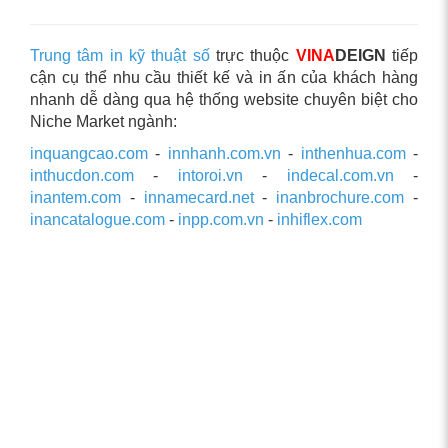
Trung tâm in kỹ thuật số
trực thuộc
VINA
DEIGN
tiếp
cận cụ thể nhu cầu thiết kế và in ấn của khách hàng
nhanh dễ dàng qua hệ thống website chuyên biệt cho
Niche Market ngành:
inquangcao.com
-
innhanh.com.vn
-
inthenhua.com
-
inthucdon.com
-
intoroi.vn
-
indecal.com.vn
-
inantem.com
-
innamecard.net
-
inanbrochure.com
-
inancatalogue.com
-
inpp.com.vn
-
inhiflex.com